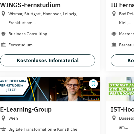
WINGS-Fernstudium
IU Fern
Wismar, Stuttgart, Hannover, Leipzig,
Bad Rei
Frankfurt am...
Kiel,...
Business Consulting
Master 
Fernstudium
Fernst
Kostenloses Infomaterial
Ko
E-Learning-Group
IST-Hoc
Wien
Düsseld
am...
Digitale Transformation & Künstliche