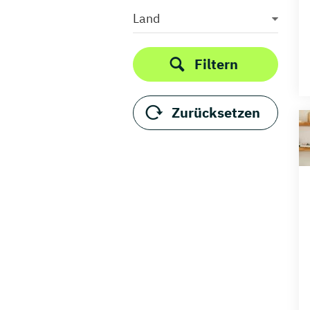
Sport
Land
Steuerlehre
Sustainability Management
Filtern
Technische BWL
Technologiemanagement
Zurücksetzen
Tourismus
Versicherung
Vertriebsingenieurwesen
Wirtschaftsrecht