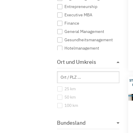
Entrepreneurship
Executive MBA
Finance
General Management
Gesundheitsmanagement
Hotelmanagement
Immobilien
Ort und Umkreis
International Management
IT Management
Logistik
25 km
Marketing
50 km
Medien
100 km
Personalmanagement
Produktionsmanagement
Bundesland
Projektmanagement
Sales Management