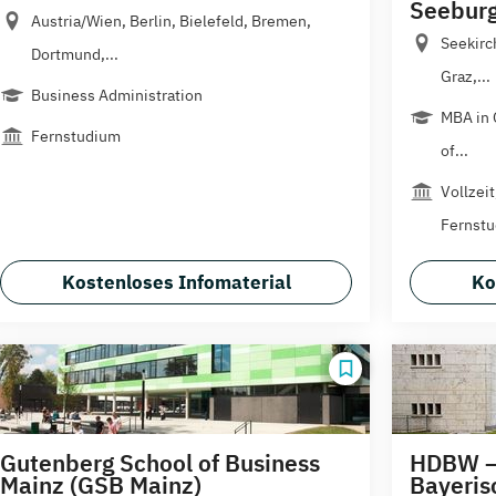
Seebur
Austria/Wien, Berlin, Bielefeld, Bremen,
Seekirc
Dortmund,...
Graz,...
Business Administration
MBA in 
Fernstudium
of...
Vollzei
Fernstu
Kostenloses Infomaterial
Ko
Gutenberg School of Business
HDBW –
Mainz (GSB Mainz)
Bayeris