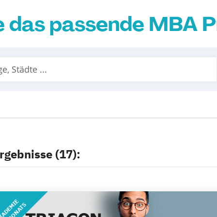
ie das passende MBA
rgebnisse (17):
KADEMIE
DES MONATS