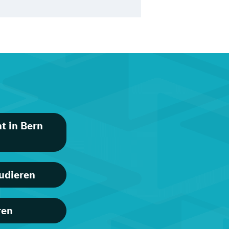
t in Bern
udieren
ren