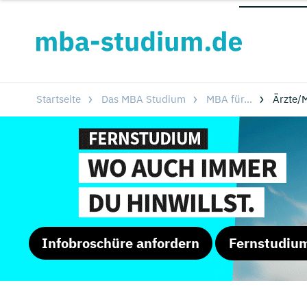
Startseite
Das MBA Studium
MBA für...
Ärzte/
Infobroschüre anfordern
Fernstudiu