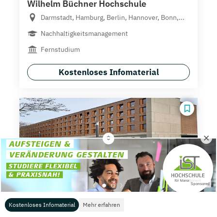
Wilhelm Büchner Hochschule
Darmstadt, Hamburg, Berlin, Hannover, Bonn,...
Nachhaltigkeitsmanagement
Fernstudium
Kostenloses Infomaterial
University of Cologne Business School
Köln
Sponsored
Executive MBA
Berufsbegleitendes Präsenzstudium
Kostenloses Infomaterial
Mehr erfahren