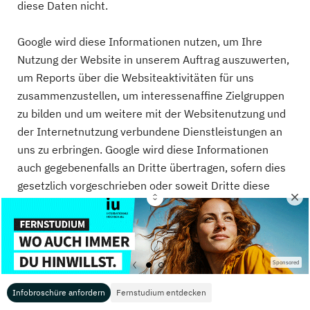
diese Daten nicht.
Google wird diese Informationen nutzen, um Ihre
Nutzung der Website in unserem Auftrag auszuwerten,
um Reports über die Websiteaktivitäten für uns
zusammenzustellen, um interessenaffine Zielgruppen
zu bilden und um weitere mit der Websitenutzung und
der Internetnutzung verbundene Dienstleistungen an
uns zu erbringen. Google wird diese Informationen
auch gegebenenfalls an Dritte übertragen, sofern dies
gesetzlich vorgeschrieben oder soweit Dritte diese
Daten im Auftrag von Google verarbeiten. Google wird
Ihre IP-Adresse nicht mit anderen Daten von Google in
Verbindung bringen. Die Löschung der Analytics-Daten
ist auf 14 Monate eingestellt. Die Zeit begründet sich
Sponsored
aus unserem Interesse, zeitliche Vergleiche mit
statistischen Daten vornehmen zu können.
Infobroschüre anfordern
Fernstudium entdecken