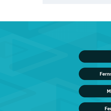
Fern
M
Fe