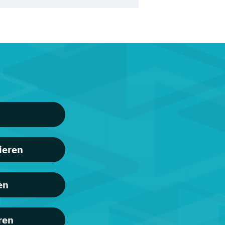
ieren
en
ren