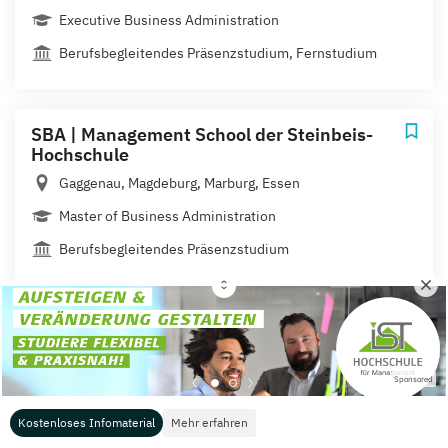
Executive Business Administration
Berufsbegleitendes Präsenzstudium, Fernstudium
SBA | Management School der Steinbeis-
Hochschule
Gaggenau, Magdeburg, Marburg, Essen
Master of Business Administration
Berufsbegleitendes Präsenzstudium
SBS Swiss Business School
Zürich
Sponsored
General Management (versch. Schwerpunkte)
Kostenloses Infomaterial
Mehr erfahren
Berufsbegleitendes Präsenzstudium