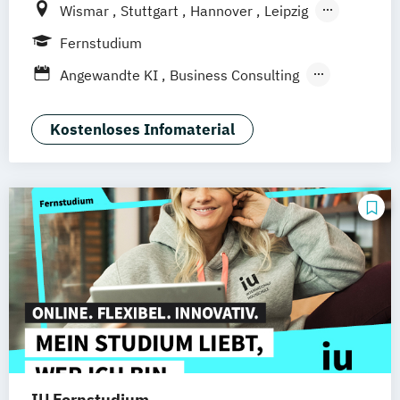
Wismar
Stuttgart
Hannover
Leipzig
Frankfurt am Main
Berlin
Hamburg
Fernstudium
Düsseldorf
München
Dortmund
Bonn
Angewandte KI
Business Consulting
Nürnberg
General Management
Gesundheitsmanagement
Kostenloses Infomaterial
Human Resource Management
International Logistics & Trade
IU Fernstudium