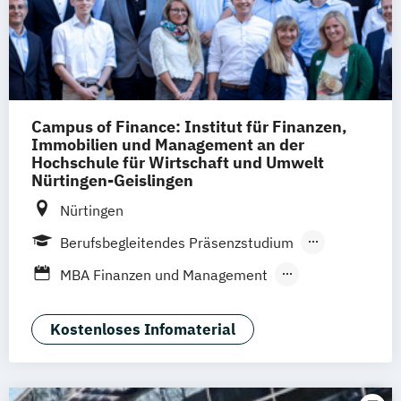
Campus of Finance: Institut für Finanzen,
Immobilien und Management an der
Hochschule für Wirtschaft und Umwelt
Nürtingen-Geislingen
Nürtingen
Berufsbegleitendes Präsenzstudium
Blended Learning
MBA Finanzen und Management
MBA Immobilien und Management
MBA Kommunikation und Management
Kostenloses Infomaterial
MBA Produktion und Management
MBA Strategic Foresight und Management