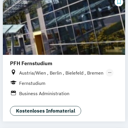
PFH Fernstudium
Austria/Wien
Berlin
Bielefeld
Bremen
Dortmund
Düsseldorf/Ratingen
Erfurt
Fernstudium
Freiburg
Friedrichshafen
Göttingen
Business Administration
Hamburg
Hannover
Kaiserslautern/Kusel
Kiel
Leipzig
Kostenloses Infomaterial
Ludwigshafen/Diez
München
Nürnberg
Online-Fernstudium
Regensburg
Stade