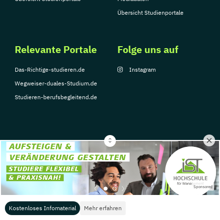
Übersicht Studienportale
Relevante Portale
Folge uns auf
Das-Richtige-studieren.de
Instagram
Wegweiser-duales-Studium.de
Studieren-berufsbegleitend.de
© Copyright 2026, TarGroup Media GmbH
Impressum
Datenschutzerklärung
Nutzungsbedingungen
Barrierefreihe
Sponsored
Kostenloses Infomaterial
Mehr erfahren