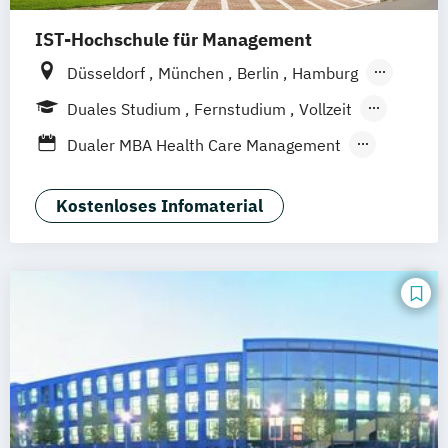
IST-Hochschule für Management
Düsseldorf
München
Berlin
Hamburg
Weil am Rhein
Frankfurt am Main
Essen
Duales Studium
Fernstudium
Vollzeit
Stuttgart
Jena
Innsbruck
Linz
Berufsbegleitendes Präsenzstudium
Dualer MBA Health Care Management
Blended Learning
MBA Health Care Management
Master of Business Administration (MBA)
Kostenloses Infomaterial