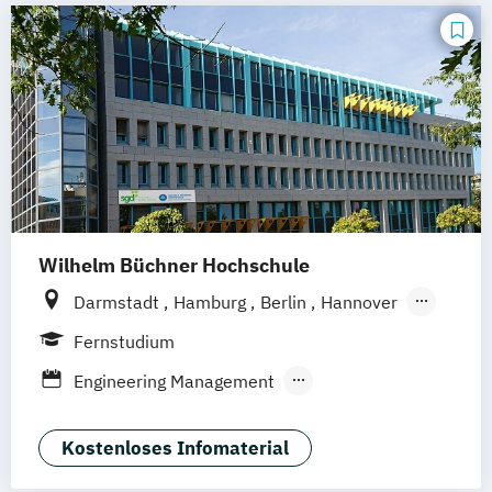
Stuttgart
Köln
Offenbach bei Frankfurt am Main
Schwarzheide/Oberspreewald-Lausitz bei
Dresden
Wilhelm Büchner Hochschule
Darmstadt
Hamburg
Berlin
Hannover
Bonn
Nürnberg
München
Stuttgart
Fernstudium
Göttingen
Leipzig
Freiburg
Wien
Engineering Management
Zürich
Rostock
Dortmund
Nachhaltigkeitsmanagement
Kostenloses Infomaterial