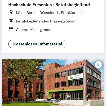
Hochschule Fresenius - Berufsbegleitend
Supply Chain Management (DE/EN)
Köln
Berlin
Düsseldorf
Frankfurt
Hamburg
Idstein
München
Wiesbaden
Berufsbegleitendes Präsenzstudium
Online-Campus
Osnabrück
Oldenburg
General Management
Hannover
Dortmund
Erfurt
Stuttgart
Braunschweig
Kostenloses Infomaterial