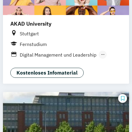
AKAD University
Stuttgart
Fernstudium
Digital Management und Leadership
Entrepreneurship und Innovation
General Management
Kostenloses Infomaterial
Medical Leadership
Personalmanagement