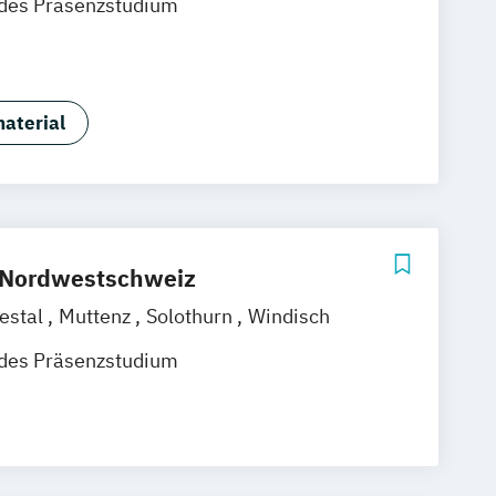
ndes Präsenzstudium
aterial
 Nordwestschweiz
iestal
Muttenz
Solothurn
Windisch
ndes Präsenzstudium