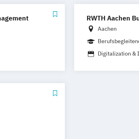
anagement
RWTH Aachen Bu
Aachen
Berufsbegleite
Vollzeit
Digitalization &
Executive Busin