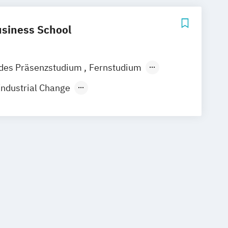
siness School
ndes Präsenzstudium
Fernstudium
 Industrial Change
ess Administration