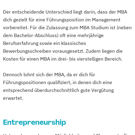
MBA Motorsport-Management
MBA Sport-Management
Der entscheidende Unterschied liegt darin, dass der MBA
MBA Unternehmensführung
dich gezielt für eine Führungsposition im Management
MBA Vertriebsingenieur/in
vorbereitet. Für die Zulassung zum MBA Studium ist (neben
dem Bachelor-Abschluss) oft eine mehrjährige
Berufserfahrung sowie ein klassisches
Bewerbungsschreiben vorausgesetzt. Zudem liegen die
Kosten für einen MBA im drei- bis vierstelligen Bereich.
Dennoch lohnt sich der MBA, da er dich für
Führungspositionen qualifiziert, in denen dich eine
entsprechend überdurchschnittlich gute Vergütung
erwartet.
Entrepreneurship