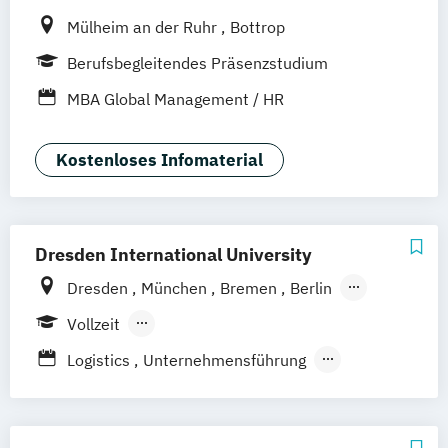
Mülheim an der Ruhr
Bottrop
Berufsbegleitendes Präsenzstudium
MBA Global Management / HR
Kostenloses Infomaterial
Dresden International University
Dresden
München
Bremen
Berlin
Hamburg
Leipzig
Nürnberg
Köln
Vollzeit
Stuttgart
Straubing
Berufsbegleitendes Präsenzstudium
Logistics
Unternehmensführung
Wirtschaft und Recht