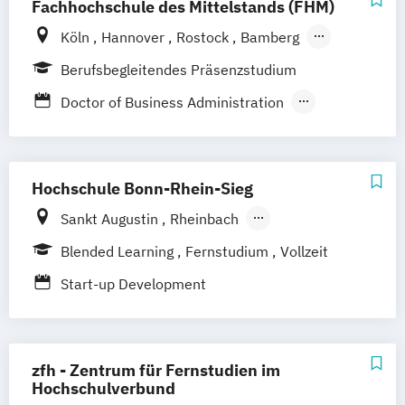
Fachhochschule des Mittelstands (FHM)
Köln
Hannover
Rostock
Bamberg
Bielefeld
Berlin
Düren
Frechen
Berufsbegleitendes Präsenzstudium
Waldshut
Doctor of Business Administration
EdTech Management
Entrepreneurship & Management
Hochschule Bonn-Rhein-Sieg
Sankt Augustin
Rheinbach
DIGITALHUB.DE Bonn
Blended Learning
Fernstudium
Vollzeit
Start-up Development
zfh - Zentrum für Fernstudien im
Hochschulverbund