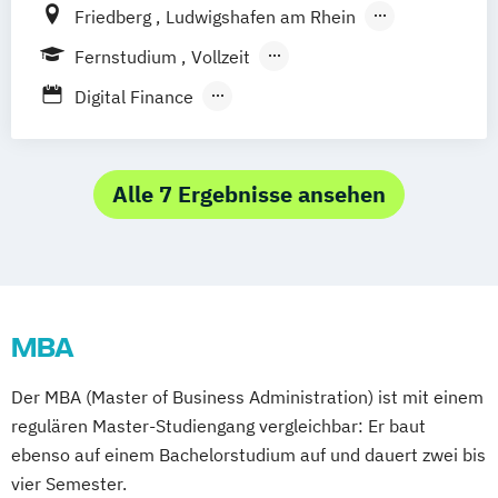
Friedberg
Ludwigshafen am Rhein
Remagen
Zweibrücken
Augsburg
Fernstudium
Vollzeit
Nürburgring
Berufsbegleitendes Präsenzstudium
Digital Finance
Strategie & Accounting MBA
International Business Management MBA
Logistics – International Management &
Alle 7 Ergebnisse ansehen
Consulting (MBA)
MBA Eng. Wirtschaftsingenieurwesen
MBA Innovations-Management
MBA Intelligent Enterprise Management
MBA
MBA Internationale
Betriebswirtschaftslehre
Der MBA (Master of Business Administration) ist mit einem
MBA Leading Business Transformation
regulären Master-Studiengang vergleichbar: Er baut
MBA Management in der Weinwirtschaft
ebenso auf einem Bachelorstudium auf und dauert zwei bis
MBA Marketing-Management
vier Semester.