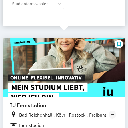
Studienform wählen
IU Fernstudium
Bad Reichenhall
Köln
Rostock
Freiburg
Kiel
Frankfurt am Main
Stuttgart
Fernstudium