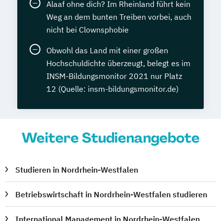
Alaaf ohne dich? Im Rheinland führt kein
Weg an dem bunten Treiben vorbei, auch
nicht bei Clownsphobie
Obwohl das Land mit einer großen
Hochschuldichte überzeugt, belegt es im
INSM-Bildungsmonitor 2021 nur Platz
12 (Quelle: insm-bildungsmonitor.de)
Weitere Studienangebote
Studieren in Nordrhein-Westfalen
Betriebswirtschaft in Nordrhein-Westfalen studieren
International Management in Nordrhein-Westfalen