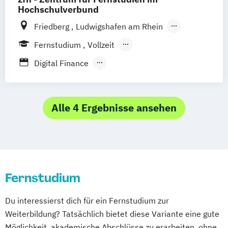
Hochschulverbund
Friedberg
Ludwigshafen am Rhein
Remagen
Zweibrücken
Augsburg
Fernstudium
Vollzeit
Nürburgring
Berufsbegleitendes Präsenzstudium
Digital Finance
Strategie & Accounting MBA
International Business Management MBA
Logistics – International Management &
Alle 4 Ergebnisse ansehen
Consulting (MBA)
MBA Eng. Wirtschaftsingenieurwesen
MBA Innovations-Management
MBA Intelligent Enterprise Management
Fernstudium
MBA Internationale
Betriebswirtschaftslehre
Du interessierst dich für ein Fernstudium zur
MBA Leading Business Transformation
Weiterbildung? Tatsächlich bietet diese Variante eine gute
MBA Management in der Weinwirtschaft
Möglichkeit, akademische Abschlüsse zu erarbeiten, ohne