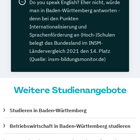
Do you speak English? Eher nicht, würde
man in Baden-Württemberg antworten -
denn bei den Punkten
Internationalisierung und
Sprachenförderung an (Hoch-)Schulen
belegt das Bundesland im INSM-
Ländervergleich 2021 den 14. Platz
(Quelle: insm-bildungsmonitor.de)
Weitere Studienangebote
Studieren in Baden-Württemberg
Betriebswirtschaft in Baden-Württemberg studieren