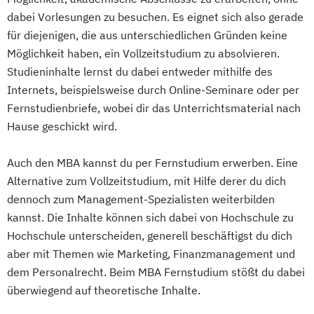
MBA Marketing-Management
dabei Vorlesungen zu besuchen. Es eignet sich also gerade
MBA Motorsport-Management
für diejenigen, die aus unterschiedlichen Gründen keine
MBA Sport-Management
Möglichkeit haben, ein Vollzeitstudium zu absolvieren.
MBA Unternehmensführung
Studieninhalte lernst du dabei entweder mithilfe des
MBA Vertriebsingenieur/in
Internets, beispielsweise durch Online-Seminare oder per
Fernstudienbriefe, wobei dir das Unterrichtsmaterial nach
Hause geschickt wird.
Auch den MBA kannst du per Fernstudium erwerben. Eine
Alternative zum Vollzeitstudium, mit Hilfe derer du dich
dennoch zum Management-Spezialisten weiterbilden
kannst. Die Inhalte können sich dabei von Hochschule zu
Hochschule unterscheiden, generell beschäftigst du dich
aber mit Themen wie Marketing, Finanzmanagement und
dem Personalrecht. Beim MBA Fernstudium stößt du dabei
überwiegend auf theoretische Inhalte.