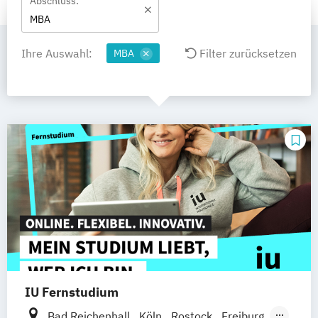
Abschluss:
MBA
Ihre Auswahl:
Filter zurücksetzen
MBA
IU Fernstudium
Bad Reichenhall
Köln
Rostock
Freiburg