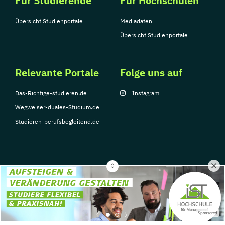
Für Studierende
Für Hochschulen
Übersicht Studienportale
Mediadaten
Übersicht Studienportale
Relevante Portale
Folge uns auf
Das-Richtige-studieren.de
Instagram
Wegweiser-duales-Studium.de
Studieren-berufsbegleitend.de
© Copyright 2026, TarGroup Media GmbH
Impressum
Datenschutzerklärung
Nutzungsbedingungen
Barrierefreihe
Sponsored