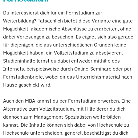
Betriebswirtschaftslehre
Du interessierst dich für ein Fernstudium zur
MBA Leading Business Transformation
Weiterbildung? Tatsächlich bietet diese Variante eine gute
MBA Management in der Weinwirtschaft
Möglichkeit, akademische Abschlüsse zu erarbeiten, ohne
MBA Marketing-Management
dabei Vorlesungen zu besuchen. Es eignet sich also gerade
MBA Motorsport-Management
für diejenigen, die aus unterschiedlichen Gründen keine
MBA Sport-Management
Möglichkeit haben, ein Vollzeitstudium zu absolvieren.
MBA Unternehmensführung
Studieninhalte lernst du dabei entweder mithilfe des
MBA Vertriebsingenieur/in
Internets, beispielsweise durch Online-Seminare oder per
Fernstudienbriefe, wobei dir das Unterrichtsmaterial nach
Hause geschickt wird.
Auch den MBA kannst du per Fernstudium erwerben. Eine
Alternative zum Vollzeitstudium, mit Hilfe derer du dich
dennoch zum Management-Spezialisten weiterbilden
kannst. Die Inhalte können sich dabei von Hochschule zu
Hochschule unterscheiden, generell beschäftigst du dich