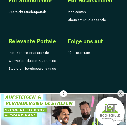
Für Studierende
Für Hochschulen
Übersicht Studienportale
Mediadaten
Übersicht Studienportale
Relevante Portale
Folge uns auf
Das-Richtige-studieren.de
Instagram
Wegweiser-duales-Studium.de
Studieren-berufsbegleitend.de
© Copyright 2026, TarGroup Media GmbH
Impressum
Datenschutzerklärung
Nutzungsbedingungen
Barrierefreihe
Sponsored