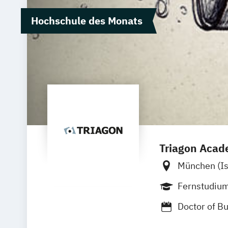
Hochschule des Monats
Triagon Aca
München (I
Frankfurt
Fernstudiu
Doctor of B
Master of B