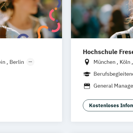
Hochschule Frese
ein
Berlin
München
Köln
Wiesbaden
Hamburg
Idst
Berufsbegleite
Osnabrück
Old
)
General Manag
Stuttgart
Brau
Kostenloses Infom