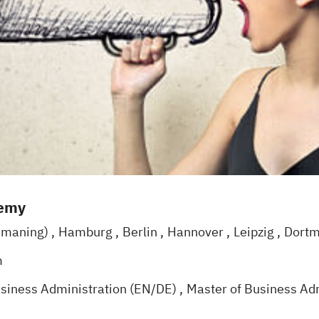
demy
smaning)
Hamburg
Berlin
Hannover
Leipzig
Dortm
Mannheim
Stuttgart
Treuchtlingen
Nürnberg
m
usiness Administration (EN/DE)
Master of Business Ad
usiness Administration - Projektmanagement (EN/DE)