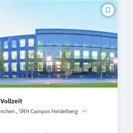
Vollzeit
ünchen
SRH Campus Heidelberg
rlin
SRH Campus Bremen
onn
SRH Campus Dresden