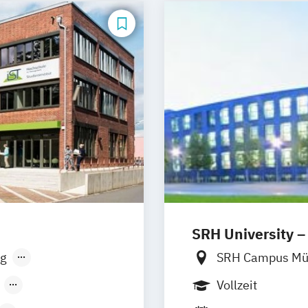
SRH University – 
g
SRH Campus M
sen
Stuttgart
SRH Campus Be
Vollzeit
SRH Campus B
lended Learning