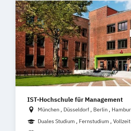
IST-Hochschule für Management
München
Düsseldorf
Berlin
Hambur
Weil am Rhein
Frankfurt am Main
Es
Duales Studium
Fernstudium
Vollzeit
Jena
Innsbruck
Linz
Berufsbegleitendes Präsenzstudium
B