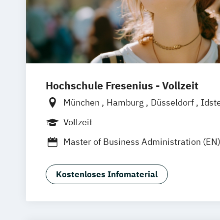
Hochschule Fresenius - Vollzeit
München
Hamburg
Düsseldorf
Idst
Frankfurt am Main
Köln
Heidelberg
Vollzeit
Wolfenbüttel
Braunschweig
Erfurt
Master of Business Administration (EN
Kostenloses Infomaterial