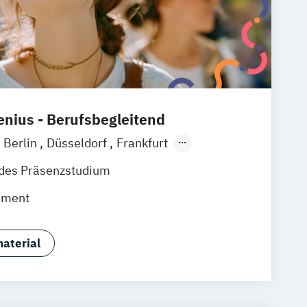
nius - Berufsbegleitend
Berlin
Düsseldorf
Frankfurt
ein
Wiesbaden
Online-Campus
ndes Präsenzstudium
enburg
Hannover
Dortmund
Erfurt
ement
nschweig
aterial