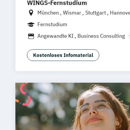
WINGS-Fernstudium
München
Wismar
Stuttgart
Hannov
Frankfurt am Main
Berlin
Hamburg
Fernstudium
Dortmund
Bonn
Nürnberg
Angewandte KI
Business Consulting
General Management
Gesundheitsm
Human Resource Management
Kostenloses Infomaterial
International Logistics & Trade