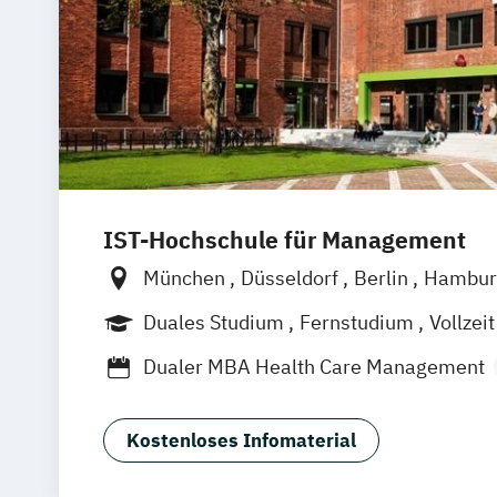
IST-Hochschule für Management
München
Düsseldorf
Berlin
Hambur
Weil am Rhein
Frankfurt am Main
Es
Duales Studium
Fernstudium
Vollzeit
Jena
Innsbruck
Linz
Berufsbegleitendes Präsenzstudium
B
Dualer MBA Health Care Management
MBA Health Care Management
Master of Business Administration (MB
Kostenloses Infomaterial