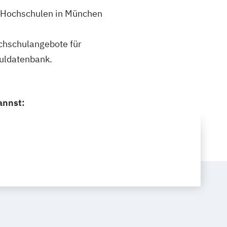
 7 Hochschulen in München
ochschulangebote für
huldatenbank.
annst: