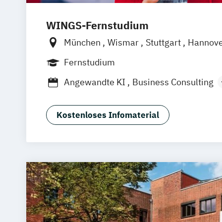
WINGS-Fernstudium
München
Wismar
Stuttgart
Hannov
Frankfurt am Main
Berlin
Hamburg
Fernstudium
Dortmund
Bonn
Nürnberg
Angewandte KI
Business Consulting
General Management
Gesundheitsm
Human Resource Management
Kostenloses Infomaterial
International Logistics & Trade