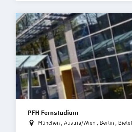
PFH Fernstudium
München
Austria/Wien
Berlin
Biele
Dortmund
Düsseldorf/Ratingen
Erfur