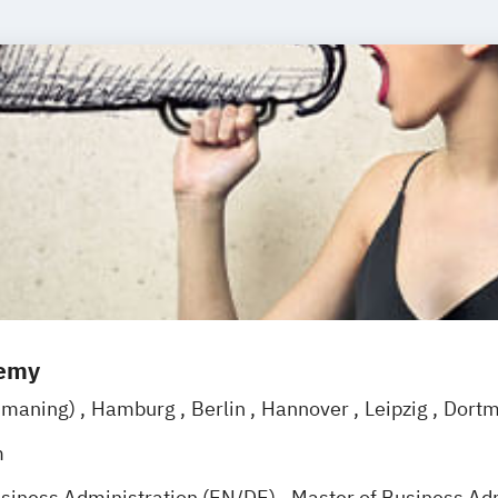
demy
smaning)
Hamburg
Berlin
Hannover
Leipzig
Dortm
Mannheim
Stuttgart
Treuchtlingen
Nürnberg
m
usiness Administration (EN/DE)
Master of Business Ad