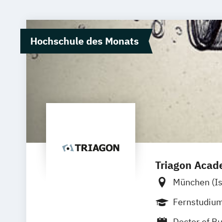
Hochschule des Monats
Triagon Aca
München (I
Frankfurt
Fernstudiu
Doctor of B