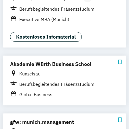
New York City
Madrid
Barcelona
Berufsbegleitendes Präsenzstudium
München
Executive MBA (Munich)
Kostenloses Infomaterial
Akademie Würth Business School
Künzelsau
Berufsbegleitendes Präsenzstudium
Global Business
gfw: munich.management