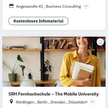
Düsseldorf
München
Dortmund
Bonn
Angewandte KI
Business Consulting
Nürnberg
General Management
Gesundheitsmanagement
Kostenloses Infomaterial
Human Resource Management
International Logistics & Trade
SRH Fernhochschule – The Mobile University
Riedlingen
Berlin
Dresden
Düsseldorf