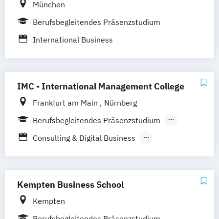
München
Berufsbegleitendes Präsenzstudium
International Business
IMC - International Management College
Frankfurt am Main
Nürnberg
Berufsbegleitendes Präsenzstudium
Fernstudium
Consulting & Digital Business
General Management
International Management
Kempten Business School
Kempten
Berufsbegleitendes Präsenzstudium