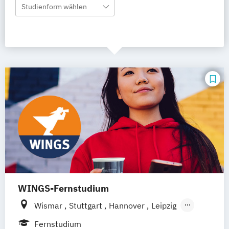
Studienform wählen
WINGS-Fernstudium
Wismar
Stuttgart
Hannover
Leipzig
Frankfurt am Main
Berlin
Hamburg
Fernstudium