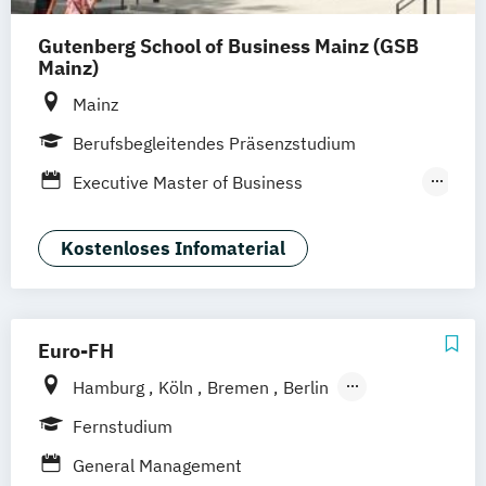
Gutenberg School of Business Mainz (GSB
Mainz)
Mainz
Berufsbegleitendes Präsenzstudium
Executive Master of Business
Administration (berufsbegleitender
universitärer Online-Master)
Kostenloses Infomaterial
Master of Business Administration (MBA)
Euro-FH
Hamburg
Köln
Bremen
Berlin
Göttingen
Frankfurt am Main
Leipzig
Fernstudium
München
Nürnberg
Stuttgart
General Management