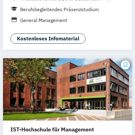
Frankfurt
Hamburg
Idstein
München
Berufsbegleitendes Präsenzstudium
Online-Campus
Osnabrück
Oldenburg
General Management
Hannover
Dortmund
Erfurt
Stuttgart
Braunschweig
Kostenloses Infomaterial
IST-Hochschule für Management