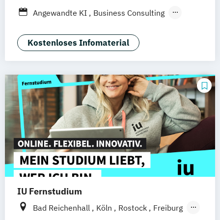
Düsseldorf
München
Dortmund
Bonn
Angewandte KI
Business Consulting
Nürnberg
General Management
Gesundheitsmanagement
Kostenloses Infomaterial
Human Resource Management
International Logistics & Trade
IU Fernstudium
Bad Reichenhall
Köln
Rostock
Freiburg