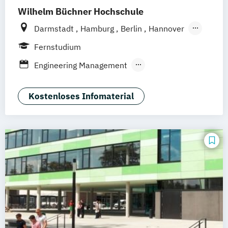
Wilhelm Büchner Hochschule
Darmstadt
Hamburg
Berlin
Hannover
Bonn
Nürnberg
München
Stuttgart
Fernstudium
Göttingen
Leipzig
Freiburg
Wien
Engineering Management
Zürich
Rostock
Dortmund
Nachhaltigkeitsmanagement
Kostenloses Infomaterial