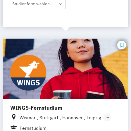
Studienform wählen
WINGS-Fernstudium
Wismar
Stuttgart
Hannover
Leipzig
Frankfurt am Main
Berlin
Hamburg
Fernstudium