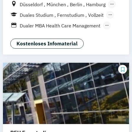
Düsseldorf
München
Berlin
Hamburg
Weil am Rhein
Frankfurt am Main
Essen
Duales Studium
Fernstudium
Vollzeit
Stuttgart
Jena
Innsbruck
Linz
Berufsbegleitendes Präsenzstudium
Dualer MBA Health Care Management
Blended Learning
MBA Health Care Management
Master of Business Administration (MBA)
Kostenloses Infomaterial