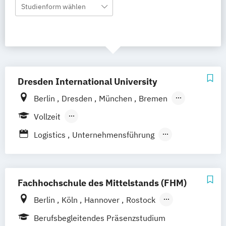
Studienform wählen
Dresden International University
Berlin
Dresden
München
Bremen
Hamburg
Leipzig
Nürnberg
Köln
Vollzeit
Stuttgart
Straubing
Berufsbegleitendes Präsenzstudium
Logistics
Unternehmensführung
Wirtschaft und Recht
Fachhochschule des Mittelstands (FHM)
Berlin
Köln
Hannover
Rostock
Bamberg
Bielefeld
Düren
Frechen
Berufsbegleitendes Präsenzstudium