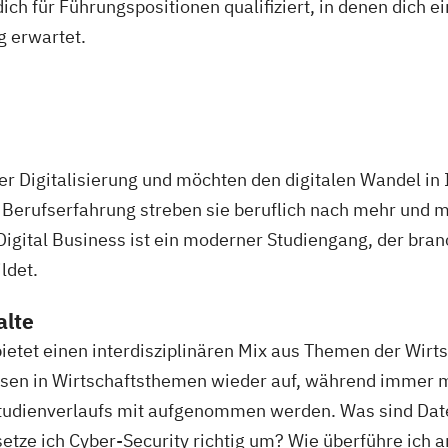
ich für Führungspositionen qualifiziert, in denen dich 
g erwartet.
der Digitalisierung und möchten den digitalen Wandel 
erufserfahrung streben sie beruflich nach mehr und m
ital Business ist ein moderner Studiengang, der bran
ldet.
alte
etet einen interdisziplinären Mix aus Themen der Wirts
ssen in Wirtschaftsthemen wieder auf, während immer 
s Studienverlaufs mit aufgenommen werden. Was sind Da
tze ich Cyber-Security richtig um? Wie überführe ich a