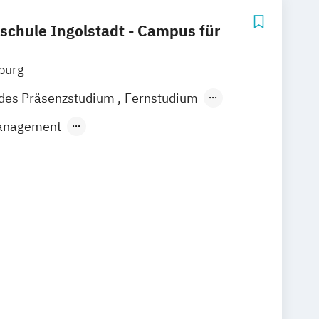
schule Ingolstadt - Campus für
burg
ndes Präsenzstudium
Fernstudium
d Learning
anagement
ss Management
Global Management
 and Active Sourcing Manager
t
International Business
d Innovationsmanagement
Strategy
ecurity Management