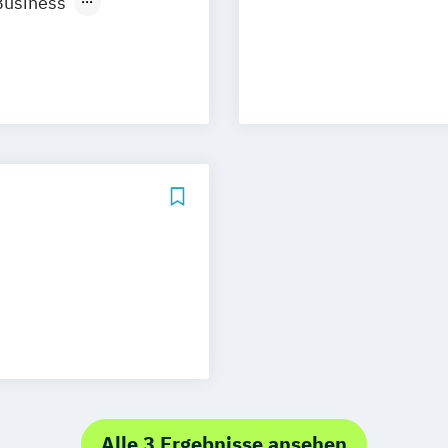
Business
Neu-Ulm
management
urg
Freising
rg
Münster
)
schlandweit
)
/EN)
/EN)
Alle 3 Ergebnisse ansehen