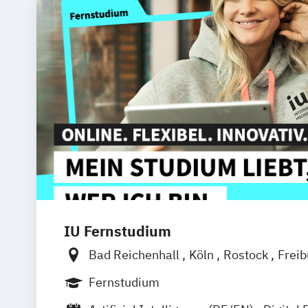
IU Fernstudium
Bad Reichenhall
Köln
Rostock
Frei
Frankfurt am Main
Stuttgart
Dresde
Fernstudium
Basel
Bielefeld
Deggendorf
Karlsr