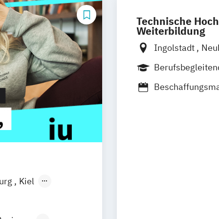
Technische Hoch
Weiterbildung
Ingolstadt
Neu
Berufsbegleite
Vollzeit
Blende
Beschaffungsm
Digital Busine
HR Social Media
IT-Managemen
Mobilitäts- un
Global Risk & S
burg
Kiel
n
Aachen
uhe
Kassel