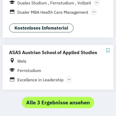
Hamburg
Weil am Rhein
Duales Studium
Fernstudium
Vollzeit
Frankfurt am Main
Essen
Stuttgart
Berufsbegleitendes Präsenzstudium
Dualer MBA Health Care Management
Jena
Innsbruck
Blended Learning
MBA Health Care Management
Master of Business Administration (MBA)
Kostenloses Infomaterial
ASAS Austrian School of Applied Studies
Wels
Fernstudium
Excellence in Leadership
Excellence in Management
Gesundheitsmanagement
Immobilienmanagement
Alle 3 Ergebnisse ansehen
Personalführung
Unternehmensführung