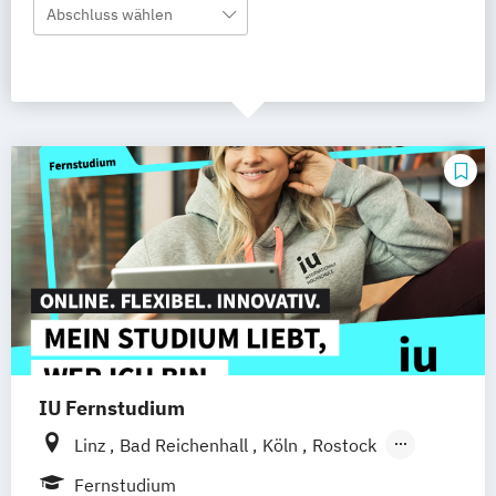
Abschluss wählen
IU Fernstudium
Linz
Bad Reichenhall
Köln
Rostock
Freiburg
Kiel
Frankfurt am Main
Fernstudium