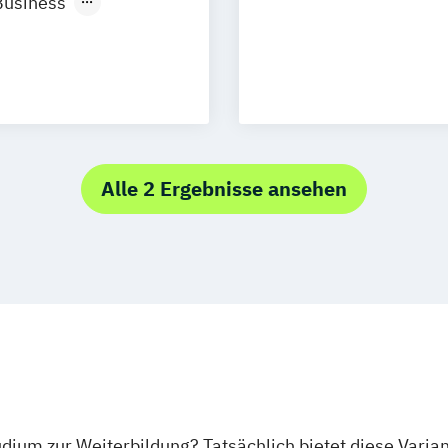
Business
Neu-Ulm
management
urg
Freising
rg
Münster
)
ndweit
)
/EN)
Alle 2 Ergebnisse ansehen
/EN)
tudium zur Weiterbildung? Tatsächlich bietet diese Varia