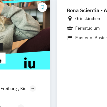
Bona Scientia - 
Grieskirchen
Fernstudium
Master of Busin
Freiburg
Kiel
n
Aachen
uhe
Kassel