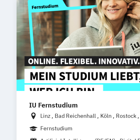
IU Fernstudium
Linz
Bad Reichenhall
Köln
Rostock
Frankfurt am Main
Stuttgart
Dresde
Fernstudium
Basel
Bielefeld
Deggendorf
Karlsr