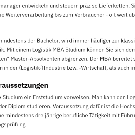
anager entwickeln und steuern präzise Lieferketten. 
ie Weiterverarbeitung bis zum Verbraucher - oft weit ü
mindestens der Bachelor, wird immer häufiger zur klas
ik.
Mit einem Logistik MBA Studium können Sie sich d
alen“ Master-Absolventen abgrenzen. Der MBA bereitet 
n der (Logistik-)Industrie bzw. -Wirtschaft, als auch im
raussetzungen
 Studium ein Erststudium vorweisen. Man kann den Lo
er Diplom studieren. Voraussetzung dafür ist die Hoch
ne mindestens dreijährige berufliche Tätigkeit mit Füh
ngsprüfung.