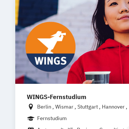
WINGS-Fernstudium
Berlin
Wismar
Stuttgart
Hannover
Frankfurt am Main
Hamburg
Düsseld
Fernstudium
Dortmund
Bonn
Nürnberg