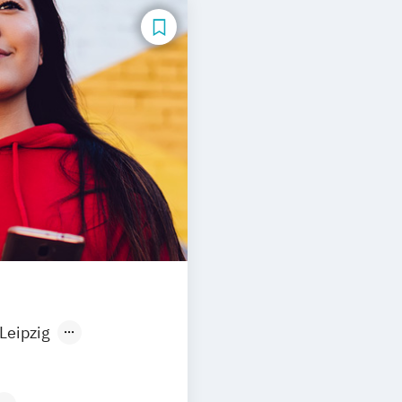
Leipzig
orf
München