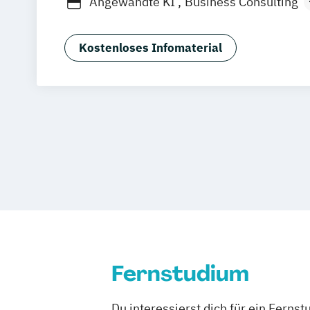
Angewandte KI
Business Consulting
General Management
Gesundheitsm
Human Resource Management
Kostenloses Infomaterial
International Logistics & Trade
Fernstudium
Du interessierst dich für ein Ferns