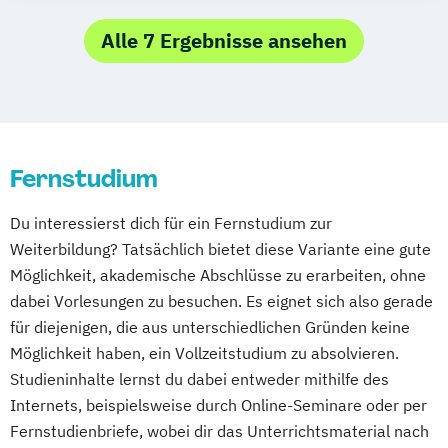
Online Marketing und E-Commerce
Digital Business & Innovation
Organisational Behaviour
Doctor of Business Administration
Alle 7 Ergebnisse ansehen
Public Management
Unternehmensführung
Fernstudium
Du interessierst dich für ein Fernstudium zur
Weiterbildung? Tatsächlich bietet diese Variante eine gute
Möglichkeit, akademische Abschlüsse zu erarbeiten, ohne
dabei Vorlesungen zu besuchen. Es eignet sich also gerade
für diejenigen, die aus unterschiedlichen Gründen keine
Möglichkeit haben, ein Vollzeitstudium zu absolvieren.
Studieninhalte lernst du dabei entweder mithilfe des
Internets, beispielsweise durch Online-Seminare oder per
Fernstudienbriefe, wobei dir das Unterrichtsmaterial nach