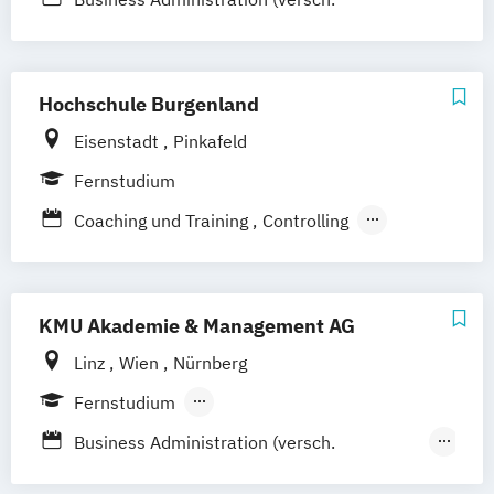
Schwerpunkte)
Hochschule Burgenland
Eisenstadt
Pinkafeld
Fernstudium
Coaching und Training
Controlling
Digital Business
European Environmental Management
Finance
General Management
KMU Akademie & Management AG
Gesundheitsmanagement
Linz
Wien
Nürnberg
IT Management
IT-Consultancy
Fernstudium
Immobilienmanagement
Individual Skills
Berufsbegleitendes Präsenzstudium
Management Consultancy
Mediation
Business Administration (versch.
Online Education
Schwerpunkte)