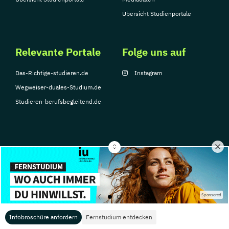
Übersicht Studienportale
Relevante Portale
Folge uns auf
Das-Richtige-studieren.de
Instagram
Wegweiser-duales-Studium.de
Studieren-berufsbegleitend.de
© Copyright 2026, TarGroup Media GmbH
Impressum
Datenschutzerklärung
Nutzungsbedingungen
Barrierefreihe
Sponsored
Infobroschüre anfordern
Fernstudium entdecken