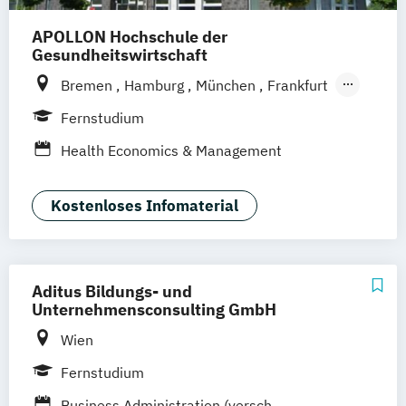
APOLLON Hochschule der
Gesundheitswirtschaft
Bremen
Hamburg
München
Frankfurt
Köln
Göttingen
Leipzig
Stuttgart
Fernstudium
Zürich
Wien
Berlin
Health Economics & Management
Kostenloses Infomaterial
Aditus Bildungs- und
Unternehmensconsulting GmbH
Wien
Fernstudium
Business Administration (versch.