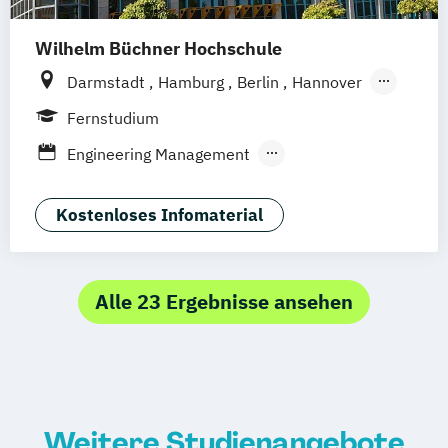
Wilhelm Büchner Hochschule
Darmstadt
Hamburg
Berlin
Hannover
Bonn
Nürnberg
München
Stuttgart
Fernstudium
Göttingen
Leipzig
Freiburg
Wien
Engineering Management
Zürich
Rostock
Dortmund
Nachhaltigkeitsmanagement
Kostenloses Infomaterial
Alle 23 Ergebnisse ansehen
Weitere Studienangebote