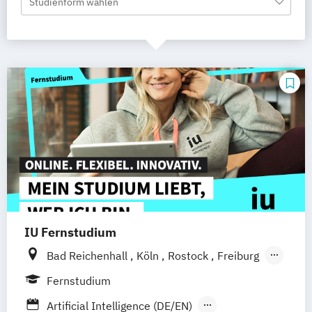
Studienform wählen
IU Fernstudium
Bad Reichenhall
Köln
Rostock
Freiburg
Kiel
Frankfurt am Main
Stuttgart
Fernstudium
Dresden
Aachen
Basel
Bielefeld
Artificial Intelligence (DE/EN)