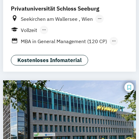
Privatuniversität Schloss Seeburg
Seekirchen am Wallersee
Wien
Innsbruck
Graz
Linz
Südtirol
online
Vollzeit
Berufsbegleitendes Präsenzstudium
MBA in General Management (120 CP)
Fernstudium
Blended Learning
Master of Business Administration (60 CP)
Kostenloses Infomaterial