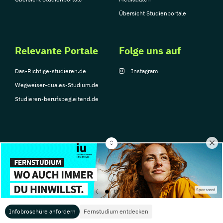
Übersicht Studienportale
Relevante Portale
Folge uns auf
Das-Richtige-studieren.de
Instagram
Wegweiser-duales-Studium.de
Studieren-berufsbegleitend.de
© Copyright 2026, TarGroup Media GmbH
Impressum
Datenschutzerklärung
Nutzungsbedingungen
Barrierefreihe
Sponsored
Infobroschüre anfordern
Fernstudium entdecken