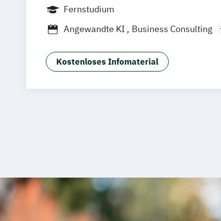
Frankfurt am Main
Berlin
Hamburg
Fernstudium
München
Dortmund
Bonn
Nürnberg
Angewandte KI
Business Consulting
General Management
Gesundheitsm
Human Resource Management
Kostenloses Infomaterial
International Logistics & Trade