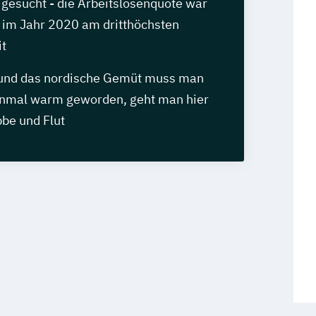
 gesucht - die Arbeitslosenquote war
t im Jahr 2020 am dritthöchsten
it
 und das nordische Gemüt muss man
inmal warm geworden, geht man hier
bbe und Flut