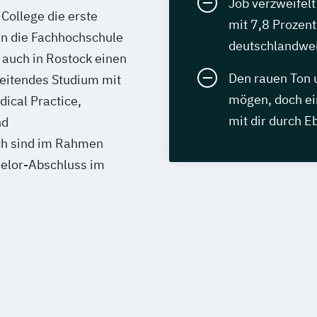
Job verzweifelt
College die erste
mit 7,8 Prozen
in die Fachhochschule
deutschlandwe
 auch in Rostock einen
Den rauen Ton
leitendes Studium mit
mögen, doch e
ical Practice,
mit dir durch E
nd
ch sind im Rahmen
helor-Abschluss im