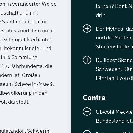
on in veränderter Weise
lernen? Dank N
ndschaft und mit
drin
e Stadt mit ihrem im
Der Mythos, da
Schloss und dem nicht
und die Mieten n
cksteingotik erbauten
Studienstädte 
 bekannt ist die rund
r ihre Sammlung
Du liebst Skan
 17. Jahrhunderts, die
Schweden, Däne
dern ist. Großen
Fährfahrt von di
museum Schwerin-Mueß,
dbevölkerung in den
Contra
ll darstellt.
Obwohl Meckle
Bundesland ist
hulstandort Schwerin.