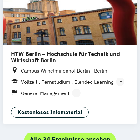
HTW Berlin – Hochschule für Technik und
Wirtschaft Berlin
Campus Wilhelminenhof Berlin
Berlin
Vollzeit
Fernstudium
Blended Learning
Berufsbegleitendes Präsenzstudium
General Management
Master of Business Administration and
Engineering (EN)
Kostenloses Infomaterial
Master of Business Administration and
Engineering in Life Science Management
(EN)
Alle 34 Ergebnisse ansehen