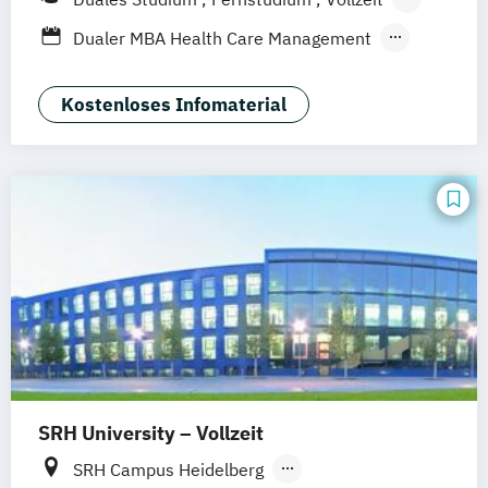
Stuttgart
Jena
Innsbruck
Linz
Berufsbegleitendes Präsenzstudium
Dualer MBA Health Care Management
Blended Learning
MBA Health Care Management
Master of Business Administration (MBA)
Kostenloses Infomaterial
SRH University – Vollzeit
SRH Campus Heidelberg