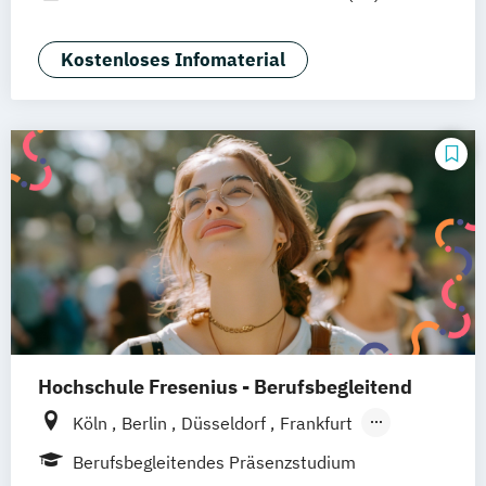
Braunschweig
Erfurt
Kostenloses Infomaterial
Hochschule Fresenius - Berufsbegleitend
Köln
Berlin
Düsseldorf
Frankfurt
Hamburg
Idstein
München
Wiesbaden
Berufsbegleitendes Präsenzstudium
Online-Campus
Osnabrück
Oldenburg