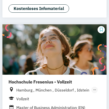
General Management
Gesundheitsmanagement
Kostenloses Infomaterial
Human Resource Management
International Logistics & Trade
Hochschule Fresenius - Vollzeit
Hamburg
München
Düsseldorf
Idstein
Berlin
Frankfurt am Main
Köln
Vollzeit
Heidelberg
Wiesbaden
Wolfenbüttel
Master of Business Administration (EN)