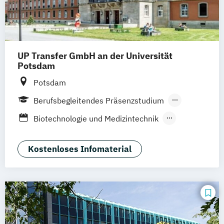
UP Transfer GmbH an der Universität
Potsdam
Potsdam
Berufsbegleitendes Präsenzstudium
Vollzeit
Blended Learning
Biotechnologie und Medizintechnik
General Management (EN)
Informationstechnologie
Kostenloses Infomaterial
Innovative Technologien
Innovatives Gesundheitsmanagement
Negotiation Management