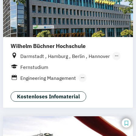
Wilhelm Büchner Hochschule
Darmstadt
Hamburg
Berlin
Hannover
Bonn
Nürnberg
München
Stuttgart
Fernstudium
Göttingen
Leipzig
Freiburg
Wien
Engineering Management
Zürich
Rostock
Dortmund
Nachhaltigkeitsmanagement
Kostenloses Infomaterial