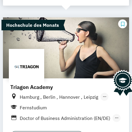
Hochschule des Monats
Triagon Academy
Hamburg
Berlin
Hannover
Leipzig
Dortmund (Unna)
Düsseldorf
Köln
Fernstudium
Frankfurt
Mannheim
Stuttgart
Doctor of Business Administration (EN/DE)
Treuchtlingen
Nürnberg
Master of Business Administration (EN/DE)
München (Ismaning)