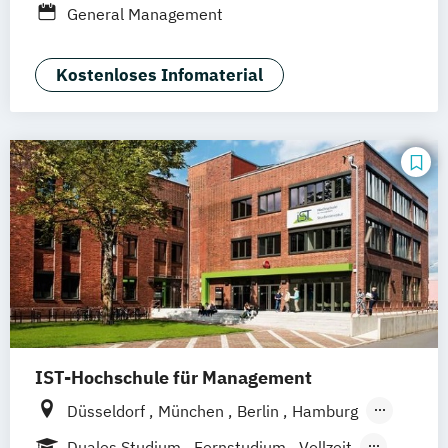
General Management
Hannover
Dortmund
Erfurt
Stuttgart
Braunschweig
Kostenloses Infomaterial
IST-Hochschule für Management
Düsseldorf
München
Berlin
Hamburg
Weil am Rhein
Frankfurt am Main
Essen
Duales Studium
Fernstudium
Vollzeit