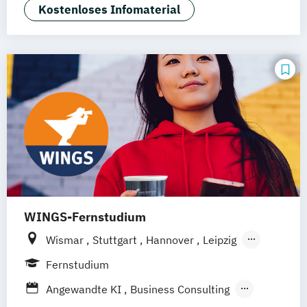
Kostenloses Infomaterial
Master of Business Administration -
Projektmanagement (EN/DE)
Master of Business Administration -
Wirtschaftspsychologie (EN/DE)
WINGS-Fernstudium
Wismar
Stuttgart
Hannover
Leipzig
Frankfurt am Main
Berlin
Hamburg
Fernstudium
Düsseldorf
München
Dortmund
Bonn
Angewandte KI
Business Consulting
Nürnberg