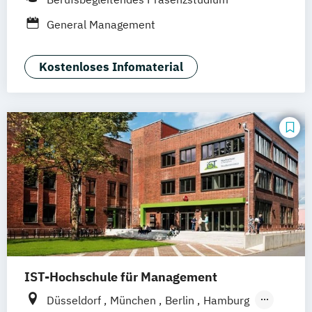
Online-Campus
Osnabrück
Oldenburg
General Management
Hannover
Dortmund
Erfurt
Stuttgart
Braunschweig
Kostenloses Infomaterial
IST-Hochschule für Management
Düsseldorf
München
Berlin
Hamburg