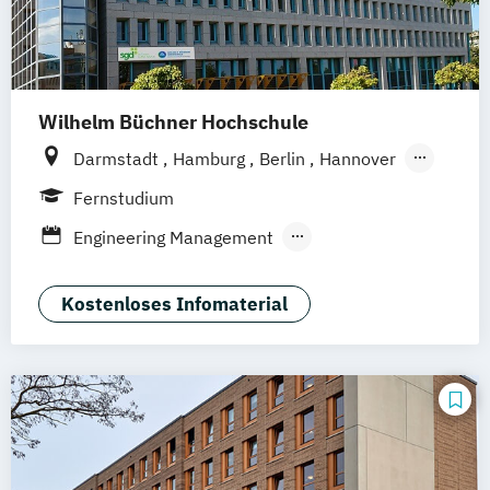
Wilhelm Büchner Hochschule
Darmstadt
Hamburg
Berlin
Hannover
Bonn
Nürnberg
München
Stuttgart
Fernstudium
Göttingen
Leipzig
Freiburg
Wien
Engineering Management
Zürich
Rostock
Dortmund
Nachhaltigkeitsmanagement
Kostenloses Infomaterial