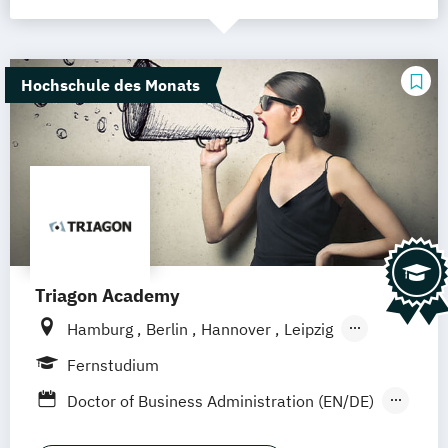
Hochschule des Monats
Triagon Academy
Hamburg
Berlin
Hannover
Leipzig
Dortmund (Unna)
Düsseldorf
Köln
Fernstudium
Frankfurt
Mannheim
Stuttgart
Doctor of Business Administration (EN/DE)
Treuchtlingen
Nürnberg
Master of Business Administration (EN/DE)
München (Ismaning)