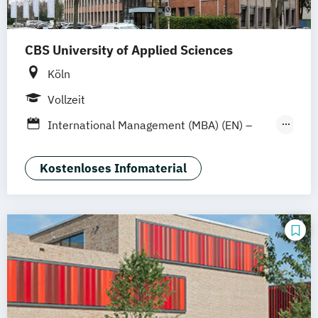
CBS University of Applied Sciences
Köln
Vollzeit
International Management (MBA) (EN) –
120 ECTS
International Management (MBA) (EN) – 60
Kostenloses Infomaterial
ECTS