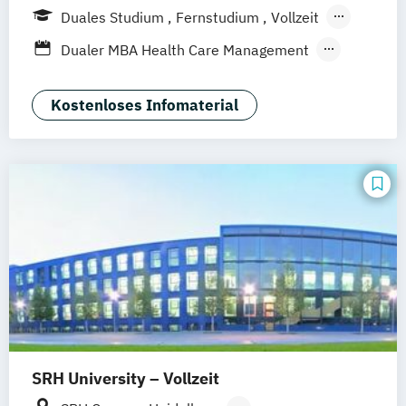
Weil am Rhein
Frankfurt am Main
Essen
Duales Studium
Fernstudium
Vollzeit
Stuttgart
Jena
Innsbruck
Linz
Berufsbegleitendes Präsenzstudium
Dualer MBA Health Care Management
Blended Learning
MBA Health Care Management
Master of Business Administration (MBA)
Kostenloses Infomaterial
SRH University – Vollzeit