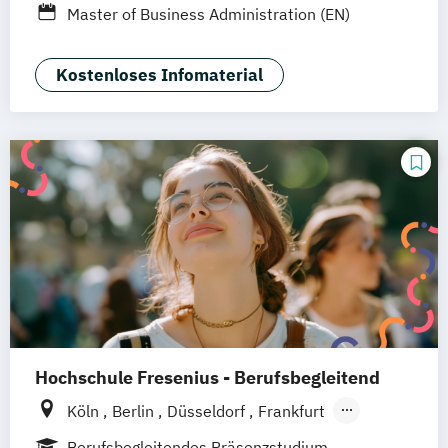
Master of Business Administration (EN)
Braunschweig
Erfurt
Kostenloses Infomaterial
Hochschule Fresenius - Berufsbegleitend
Köln
Berlin
Düsseldorf
Frankfurt
Hamburg
Idstein
München
Wiesbaden
Berufsbegleitendes Präsenzstudium