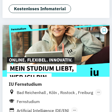
General Management
Gesundheitsmanagement
Kostenloses Infomaterial
Human Resource Management
International Logistics & Trade
IU Fernstudium
Bad Reichenhall
Köln
Rostock
Freiburg
Kiel
Frankfurt am Main
Stuttgart
Fernstudium
Dresden
Aachen
Basel
Bielefeld
Artificial Intelligence (DE/EN)