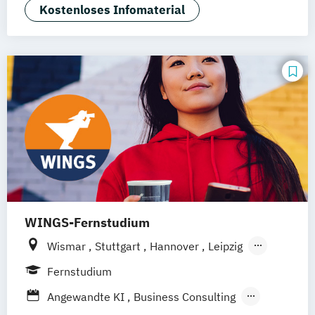
Kostenloses Infomaterial
Master of Business Administration -
Projektmanagement (EN/DE)
Master of Business Administration -
Wirtschaftspsychologie (EN/DE)
WINGS-Fernstudium
Wismar
Stuttgart
Hannover
Leipzig
Frankfurt am Main
Berlin
Hamburg
Fernstudium
Düsseldorf
München
Dortmund
Bonn
Angewandte KI
Business Consulting
Nürnberg