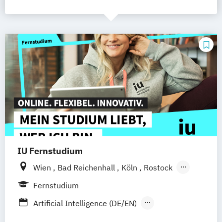
IU Fernstudium
Wien
Bad Reichenhall
Köln
Rostock
Freiburg
Kiel
Frankfurt am Main
Fernstudium
Stuttgart
Dresden
Aachen
Basel
Artificial Intelligence (DE/EN)
Bielefeld
Deggendorf
Karlsruhe
Kassel
Digital Business
Digitale Transformation