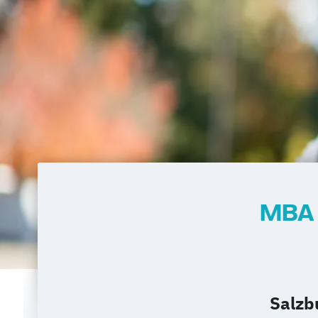
MBA 
Salzb