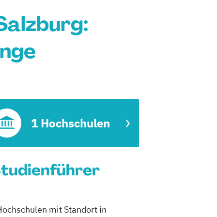
alzburg:
änge
1 Hochschulen
Studienführer
Hochschulen mit Standort in