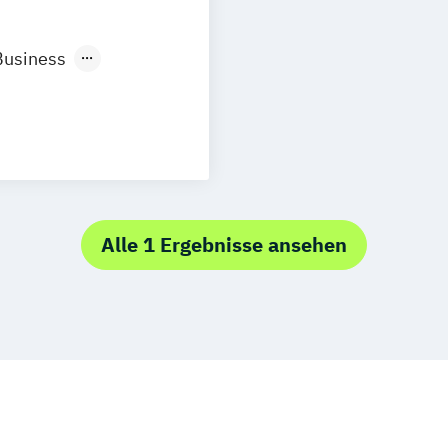
n
Aachen
uhe
Kassel
Business
Neu-Ulm
management
urg
Freising
rg
Münster
)
schlandweit
)
/EN)
Alle 1 Ergebnisse ansehen
/EN)