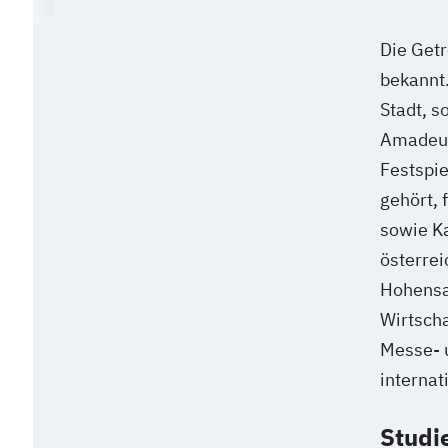
Die Getr
bekannt.
Stadt, s
Amadeus 
Festspie
gehört, 
sowie Ka
österre
Hohensa
Wirtscha
Messe- 
interna
Studi