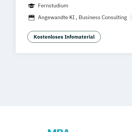
Frankfurt am Main
Berlin
Hamburg
Fernstudium
München
Dortmund
Bonn
Nürnberg
Angewandte KI
Business Consulting
General Management
Gesundheitsm
Human Resource Management
Kostenloses Infomaterial
International Logistics & Trade