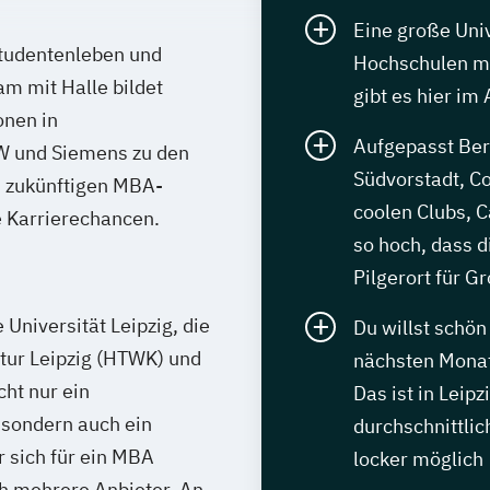
Eine große Uni
Studentenleben und
Hochschulen mi
am mit Halle bildet
gibt es hier im
onen in
Aufgepasst Berl
W und Siemens zu den
Südvorstadt, Co
h zukünftigen MBA-
coolen Clubs, C
e Karrierechancen.
so hoch, dass 
Pilgerort für G
Universität Leipzig, die
Du willst schön
ltur Leipzig (HTWK) und
nächsten Monat
ht nur ein
Das ist in Leip
, sondern auch ein
durchschnittli
 sich für ein MBA
locker möglich
ich mehrere Anbieter. An