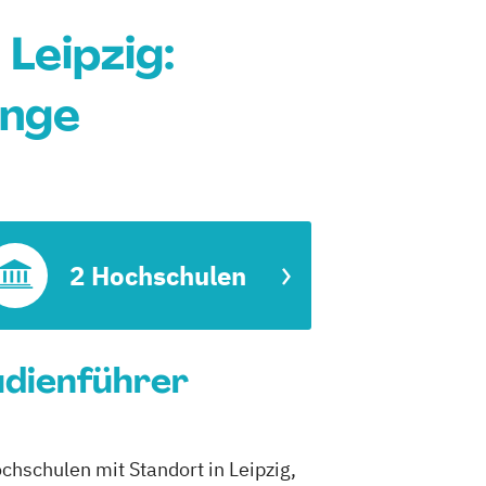
Leipzig:
änge
2 Hochschulen
udienführer
hschulen mit Standort in Leipzig,