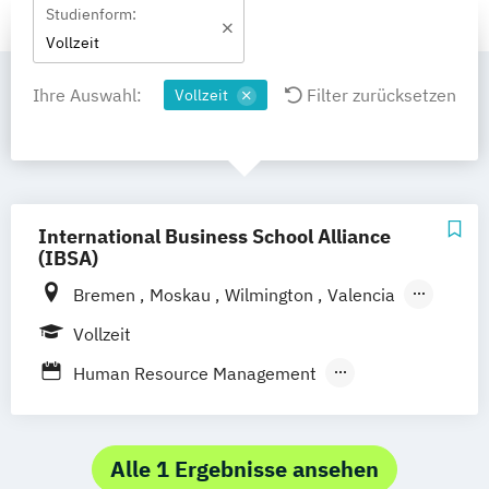
Studienform:
Vollzeit
Ihre Auswahl:
Filter zurücksetzen
Vollzeit
International Business School Alliance
(IBSA)
Bremen
Moskau
Wilmington
Valencia
Hertfordshire
Vollzeit
Human Resource Management
International Finance and Investments
International Logistics and Supply Chain
Management
Alle 1 Ergebnisse ansehen