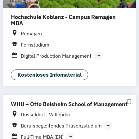
Hochschule Koblenz - Campus Remagen
MBA
Remagen
Fernstudium
Digital Production Management
General Management
Gesundheits- und Sozialmanagement
Kostenloses Infomaterial
Leadership
Public Administration
Unternehmensführung/
Finanzmanagement
WHU – Otto Beisheim School of Management
Düsseldorf
Vallendar
Berufsbegleitendes Präsenzstudium
Fernstudium
Vollzeit
Full-Time MBA (EN)