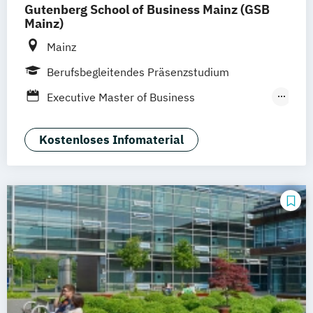
Gutenberg School of Business Mainz (GSB
Mainz)
Mainz
Berufsbegleitendes Präsenzstudium
Executive Master of Business
Administration (berufsbegleitender
universitärer Online-Master)
Kostenloses Infomaterial
Master of Business Administration (MBA)