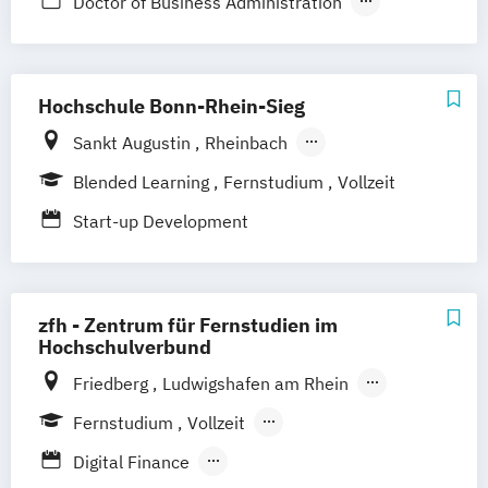
Doctor of Business Administration
EdTech Management
Entrepreneurship & Management
Hochschule Bonn-Rhein-Sieg
Sankt Augustin
Rheinbach
DIGITALHUB.DE Bonn
Blended Learning
Fernstudium
Vollzeit
Start-up Development
zfh - Zentrum für Fernstudien im
Hochschulverbund
Friedberg
Ludwigshafen am Rhein
Remagen
Zweibrücken
Augsburg
Fernstudium
Vollzeit
Nürburgring
Berufsbegleitendes Präsenzstudium
Digital Finance