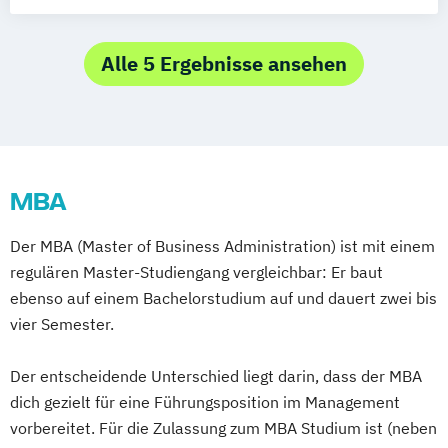
Strategie & Accounting MBA
International Business Management MBA
Logistics – International Management &
Alle 5 Ergebnisse ansehen
Consulting (MBA)
MBA Eng. Wirtschaftsingenieurwesen
MBA Innovations-Management
MBA Intelligent Enterprise Management
MBA
MBA Internationale
Betriebswirtschaftslehre
Der MBA (Master of Business Administration) ist mit einem
MBA Leading Business Transformation
regulären Master-Studiengang vergleichbar: Er baut
MBA Management in der Weinwirtschaft
ebenso auf einem Bachelorstudium auf und dauert zwei bis
MBA Marketing-Management
vier Semester.
MBA Motorsport-Management
MBA Sport-Management
Der entscheidende Unterschied liegt darin, dass der MBA
MBA Unternehmensführung
dich gezielt für eine Führungsposition im Management
MBA Vertriebsingenieur/in
vorbereitet. Für die Zulassung zum MBA Studium ist (neben