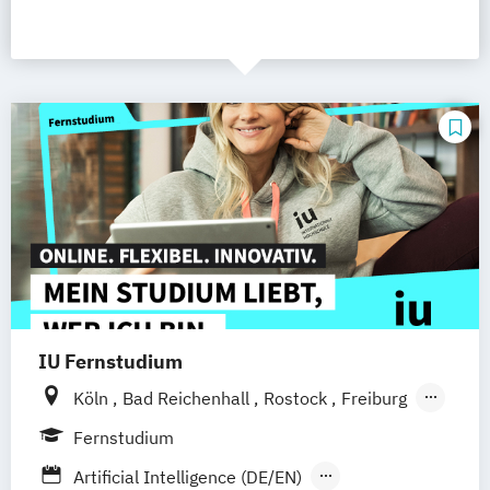
IU Fernstudium
Köln
Bad Reichenhall
Rostock
Freiburg
Kiel
Frankfurt am Main
Stuttgart
Fernstudium
Dresden
Aachen
Basel
Bielefeld
Artificial Intelligence (DE/EN)