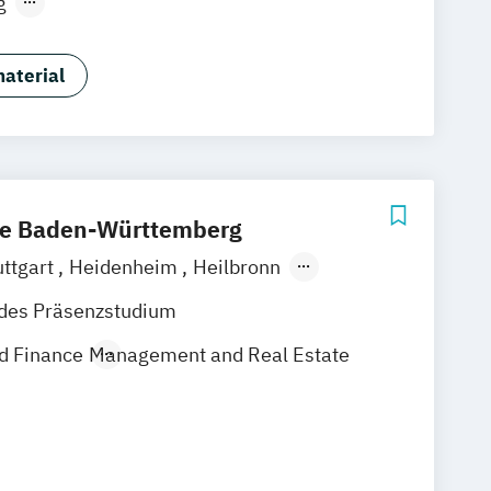
g
ain
Hamm
Zürich
Fürth
ür Ärztinnen und Ärzte
 Administration
aterial
ess Administration
Management
le Baden-Württemberg
uttgart
Heidenheim
Heilbronn
bach
Karlsruhe
ndes Präsenzstudium
ennigen
Lörrach
 Finance
Management and Real Estate