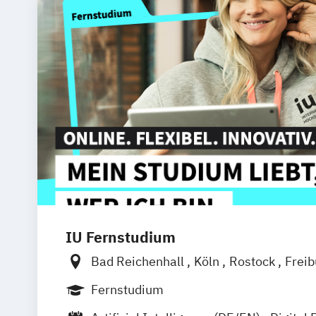
IU Fernstudium
Bad Reichenhall
Köln
Rostock
Frei
Frankfurt am Main
Stuttgart
Dresde
Fernstudium
Basel
Bielefeld
Deggendorf
Karlsr