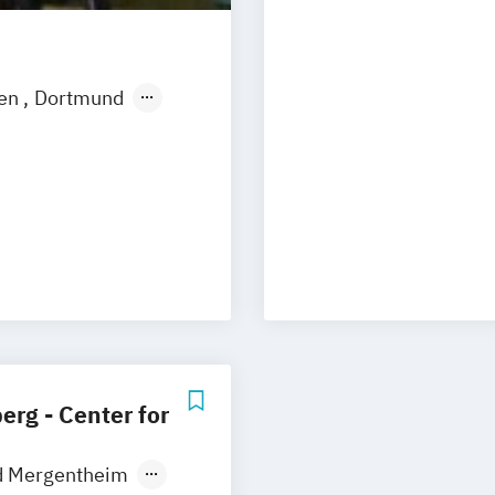
en
Dortmund
Hannover
rg
de
Stuttgart
n
bei Dresden
rg - Center for
 Mergentheim