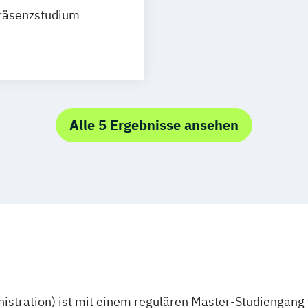
uhe
Lörrach
räsenzstudium
enningen
Alle 5 Ergebnisse ansehen
stration) ist mit einem regulären Master-Studiengang 