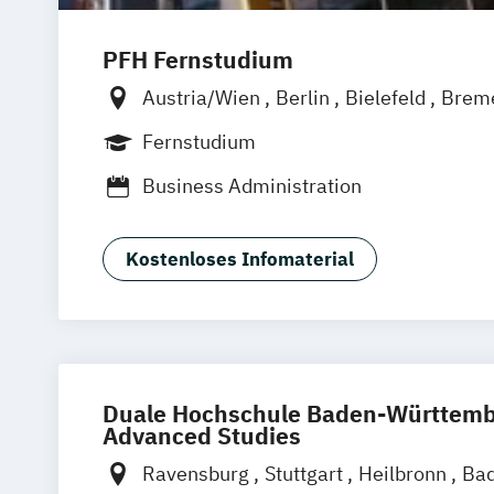
PFH Fernstudium
Austria/Wien
Berlin
Bielefeld
Brem
Düsseldorf/Ratingen
Erfurt
Freiburg
Fernstudium
Friedrichshafen
Göttingen
Hamburg
Business Administration
Kaiserslautern/Kusel
Kiel
Leipzig
Ludwigshafen/Diez
München
Nürnbe
Online-Fernstudium
Regensburg
Sta
Kostenloses Infomaterial
Köln
Offenbach bei Frankfurt am Mai
Schwarzheide/Oberspreewald-Lausitz 
Duale Hochschule Baden-Württembe
Advanced Studies
Ravensburg
Stuttgart
Heilbronn
Bad