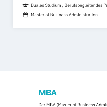
Friedrichshafen
Heidenheim
Karlsr
Duales Studium
Berufsbegleitendes P
Mannheim
Mosbach
Villingen-Schw
Master of Business Administration
Horb am Neckar
MBA
Der MBA (Master of Business Admini