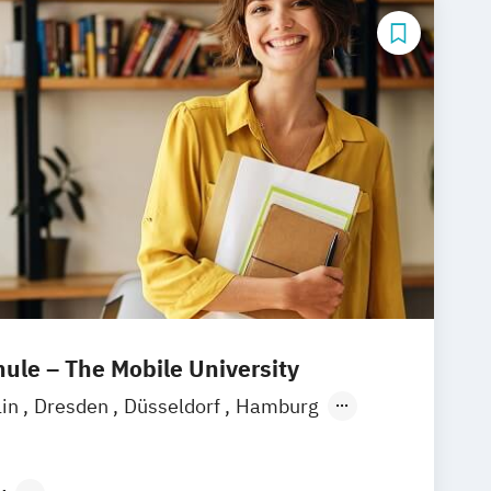
le – The Mobile University
lin
Dresden
Düsseldorf
Hamburg
München
Stuttgart
Ellwangen
Zell
eim
Wertheim
Wien