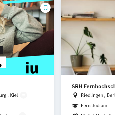
SRH Fernhochschu
burg
Kiel
Riedlingen
Ber
n
Aachen
Hannover
Köln
Fernstudium
uhe
Kassel
Leipzig
Mannh