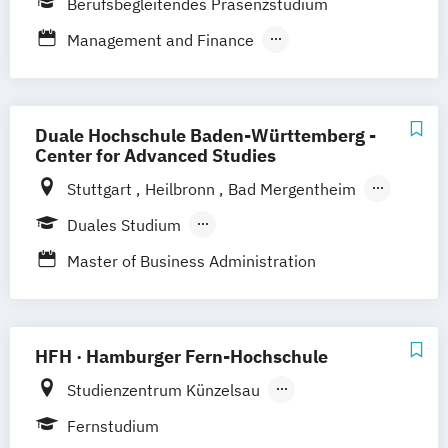
Berufsbegleitendes Präsenzstudium
Karlsruhe
Villingen-Schwennigen
Lörrach
Management and Finance
Management and Real Estate
Duale Hochschule Baden-Württemberg -
Center for Advanced Studies
Stuttgart
Heilbronn
Bad Mergentheim
Friedrichshafen
Heidenheim
Karlsruhe
Duales Studium
Lörrach
Mannheim
Mosbach
Berufsbegleitendes Präsenzstudium
Master of Business Administration
Ravensburg
Villingen-Schwenningen
Horb am Neckar
HFH · Hamburger Fern-Hochschule
Studienzentrum Künzelsau
Studienzentrum Düsseldorf
Fernstudium
Studienzentrum Hamburg