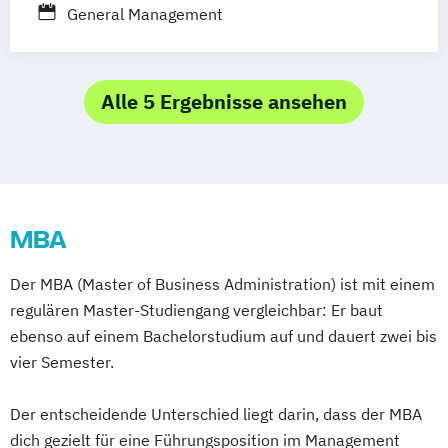
General Management
Studienzentrum München
Studienzentrum Stuttgart
Studienzentrum Berlin
Alle 5 Ergebnisse ansehen
Studienzentrum Nürnberg
Studienzentrum Kassel
Studienzentrum Essen
Studienzentrum Heilbronn
Studienzentrum Würzburg
MBA
Studienzentrum Graz
Studienzentrum Linz
Der MBA (Master of Business Administration) ist mit einem
Studienzentrum Wien
regulären Master-Studiengang vergleichbar: Er baut
Studienzentrum Feldkirch
ebenso auf einem Bachelorstudium auf und dauert zwei bis
vier Semester.
Studienzentrum Hamburg Logistik-Bachelor
Der entscheidende Unterschied liegt darin, dass der MBA
Studienzentrum Judenburg
dich gezielt für eine Führungsposition im Management