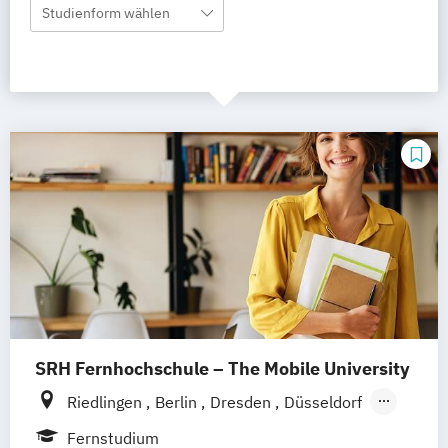
Studienform wählen
SRH Fernhochschule – The Mobile University
Riedlingen
Berlin
Dresden
Düsseldorf
Hamburg
Hannover
Köln
München
Fernstudium