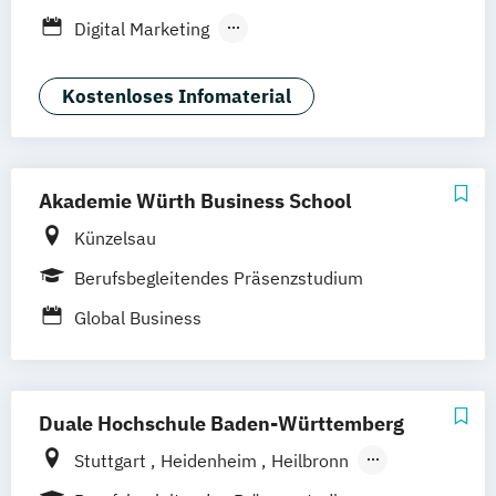
Stuttgart
Ellwangen
Zell
Leipzig
Digital Marketing
Mannheim
Wertheim
Wien
Executive MBA für Ärztinnen und Ärzte
Frankfurt am Main
Hamm
Zürich
Fürth
Global Business Administration
Kostenloses Infomaterial
Master of Business Administration
Sustainability Management
Akademie Würth Business School
Künzelsau
Berufsbegleitendes Präsenzstudium
Global Business
Duale Hochschule Baden-Württemberg
Stuttgart
Heidenheim
Heilbronn
Mannheim
Ravensburg
Mosbach