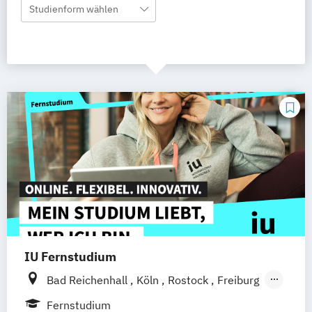
Studienform wählen
IU Fernstudium
Bad Reichenhall
Köln
Rostock
Freiburg
Kiel
Frankfurt am Main
Stuttgart
Fernstudium