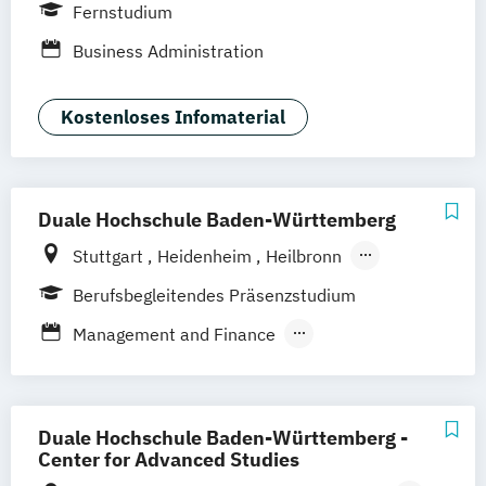
Dortmund
Düsseldorf/Ratingen
Erfurt
Fernstudium
Freiburg
Friedrichshafen
Göttingen
Business Administration
Hamburg
Hannover
Kaiserslautern/Kusel
Kiel
Leipzig
Kostenloses Infomaterial
Ludwigshafen/Diez
München
Nürnberg
Online-Fernstudium
Regensburg
Stade
Stuttgart
Köln
Offenbach bei Frankfurt am Main
Duale Hochschule Baden-Württemberg
Schwarzheide/Oberspreewald-Lausitz bei
Stuttgart
Heidenheim
Heilbronn
Dresden
Mannheim
Ravensburg
Mosbach
Berufsbegleitendes Präsenzstudium
Karlsruhe
Villingen-Schwennigen
Lörrach
Management and Finance
Management and Real Estate
Duale Hochschule Baden-Württemberg -
Center for Advanced Studies