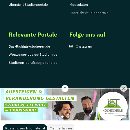
Übersicht Studienportale
Mediadaten
Übersicht Studienportale
Relevante Portale
Folge uns auf
Das-Richtige-studieren.de
Instagram
Wegweiser-duales-Studium.de
Studieren-berufsbegleitend.de
© Copyright 2026, TarGroup Media GmbH
Impressum
Datenschutzerklärung
Nutzungsbedingungen
Barrierefreihe
Sponsored
Kostenloses Infomaterial
Mehr erfahren