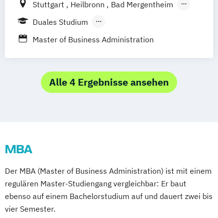
Stuttgart
Heilbronn
Bad Mergentheim
Friedrichshafen
Heidenheim
Karlsruhe
Duales Studium
Lörrach
Mannheim
Mosbach
Berufsbegleitendes Präsenzstudium
Master of Business Administration
Ravensburg
Villingen-Schwenningen
Horb am Neckar
Alle 4 Ergebnisse ansehen
MBA
Der MBA (Master of Business Administration) ist mit einem
regulären Master-Studiengang vergleichbar: Er baut
ebenso auf einem Bachelorstudium auf und dauert zwei bis
vier Semester.