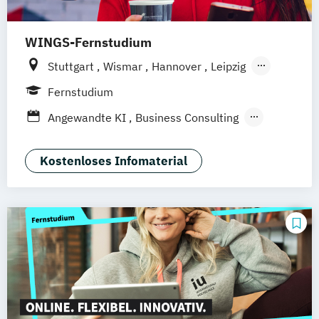
WINGS-Fernstudium
Stuttgart
Wismar
Hannover
Leipzig
Frankfurt am Main
Berlin
Hamburg
Fernstudium
Düsseldorf
München
Dortmund
Bonn
Angewandte KI
Business Consulting
Nürnberg
General Management
Gesundheitsmanagement
Kostenloses Infomaterial
Human Resource Management
International Logistics & Trade