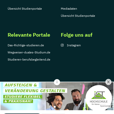
Übersicht Studienportale
Mediadaten
Übersicht Studienportale
Relevante Portale
Folge uns auf
Das-Richtige-studieren.de
Instagram
Wegweiser-duales-Studium.de
Studieren-berufsbegleitend.de
© Copyright 2026, TarGroup Media GmbH
Impressum
Datenschutzerklärung
Nutzungsbedingungen
Barrierefreihe
Sponsored