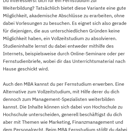
Du interessierst dich für ein Fernstudium zur
MBA Leading Business Transformation
Weiterbildung? Tatsächlich bietet diese Variante eine gute
MBA Management in der Weinwirtschaft
Möglichkeit, akademische Abschlüsse zu erarbeiten, ohne
MBA Marketing-Management
dabei Vorlesungen zu besuchen. Es eignet sich also gerade
MBA Motorsport-Management
für diejenigen, die aus unterschiedlichen Gründen keine
MBA Sport-Management
Möglichkeit haben, ein Vollzeitstudium zu absolvieren.
MBA Unternehmensführung
Studieninhalte lernst du dabei entweder mithilfe des
MBA Vertriebsingenieur/in
Internets, beispielsweise durch Online-Seminare oder per
Fernstudienbriefe, wobei dir das Unterrichtsmaterial nach
Hause geschickt wird.
Auch den MBA kannst du per Fernstudium erwerben. Eine
Alternative zum Vollzeitstudium, mit Hilfe derer du dich
dennoch zum Management-Spezialisten weiterbilden
kannst. Die Inhalte können sich dabei von Hochschule zu
Hochschule unterscheiden, generell beschäftigst du dich
aber mit Themen wie Marketing, Finanzmanagement und
dem Personalrecht. Beim MBA Fernstudium stößt du dabei