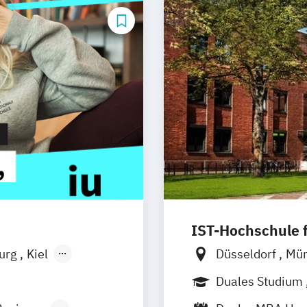
IST-Hochschule
burg
Kiel
Düsseldorf
Mü
n
Aachen
Weil am Rhein
Duales Studium
uhe
Kassel
Jena
Innsbruc
Berufsbegleite