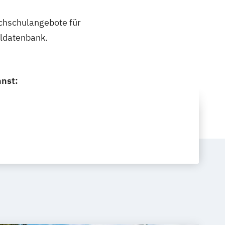
ochschulangebote für
uldatenbank.
nnst: