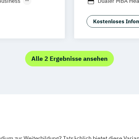
Business
Dualer MBA Hea
Neu-Ulm
management
MBA Health Ca
urg
Freising
Master of Busin
rg
Münster
Kostenloses Infom
)
schlandweit
)
/EN)
Alle 2 Ergebnisse ansehen
/EN)
tudium zur Weiterbildung? Tatsächlich bietet diese Varia