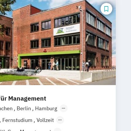
 für Management
nchen
Berlin
Hamburg
Frankfurt am Main
Essen
Stuttgart
Fernstudium
Vollzeit
k
Linz
ndes Präsenzstudium
Blended Learning