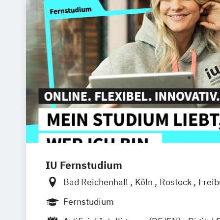
IU Fernstudium
Bad Reichenhall
Köln
Rostock
Frei
Frankfurt am Main
Stuttgart
Dresde
Fernstudium
Basel
Bielefeld
Deggendorf
Karlsr