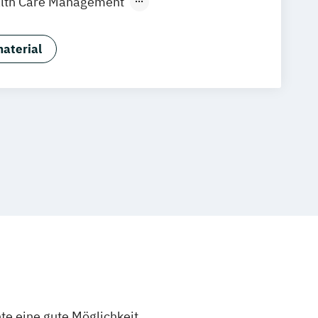
lth Care Management
re Management
ess Administration (MBA)
aterial
nte eine gute Möglichkeit,