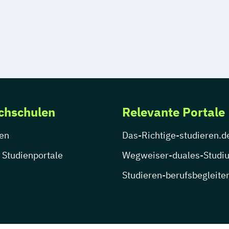
chschulen
Relevante Portale
en
Das-Richtige-studieren.d
 Studienportale
Wegweiser-duales-Studi
Studieren-berufsbegleite