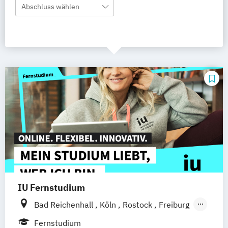
Abschluss wählen
IU Fernstudium
Bad Reichenhall
Köln
Rostock
Freiburg
Kiel
Frankfurt am Main
Stuttgart
Fernstudium