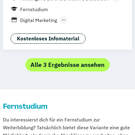
Hamburg
Hannover
Köln
München
Fernstudium
Stuttgart
Ellwangen
Zell
Leipzig
Digital Marketing
Mannheim
Wertheim
Wien
Executive MBA für Ärztinnen und Ärzte
Frankfurt am Main
Hamm
Zürich
Fürth
Global Business Administration
Kostenloses Infomaterial
Master of Business Administration
Sustainability Management
Alle 3 Ergebnisse ansehen
Fernstudium
Du interessierst dich für ein Fernstudium zur
Weiterbildung? Tatsächlich bietet diese Variante eine gute