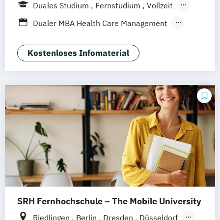
Weil am Rhein
Frankfurt am Main
Essen
Duales Studium
Fernstudium
Vollzeit
Stuttgart
Jena
Innsbruck
Linz
Berufsbegleitendes Präsenzstudium
Dualer MBA Health Care Management
Blended Learning
MBA Health Care Management
Master of Business Administration (MBA)
Kostenloses Infomaterial
SRH Fernhochschule – The Mobile University
Riedlingen
Berlin
Dresden
Düsseldorf