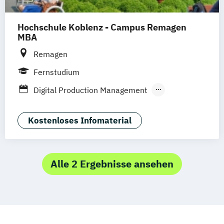
Hochschule Koblenz - Campus Remagen
Supply Chain Management (DE/EN)
MBA
Remagen
Fernstudium
Digital Production Management
General Management
Gesundheits- und Sozialmanagement
Kostenloses Infomaterial
Leadership
Public Administration
Unternehmensführung/
Finanzmanagement
Alle 2 Ergebnisse ansehen