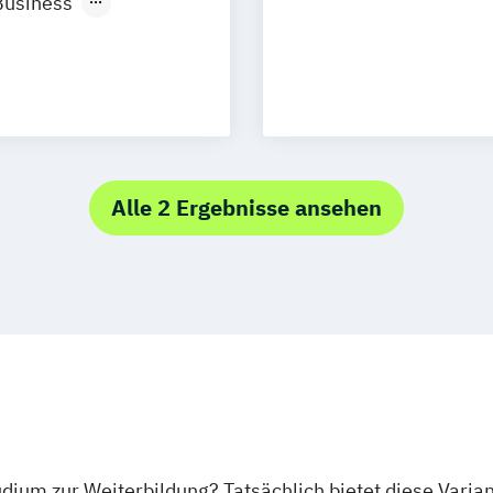
Business
Neu-Ulm
MBA Motorspor
management
ng
MBA Sport-Man
rg
Münster
MBA Vertriebsin
)
schlandweit
)
/EN)
Alle 2 Ergebnisse ansehen
/EN)
tudium zur Weiterbildung? Tatsächlich bietet diese Varia