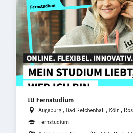
IU Fernstudium
Augsburg
Bad Reichenhall
Köln
Ros
Kiel
Frankfurt am Main
Stuttgart
Dr
Fernstudium
Basel
Bielefeld
Deggendorf
Karlsr