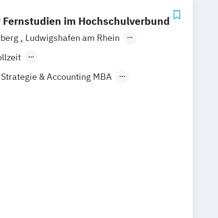
ür Fernstudien im Hochschulverbund
dberg
Ludwigshafen am Rhein
brücken
Nürburgring
llzeit
ndes Präsenzstudium
Strategie & Accounting MBA
Business Management MBA
ernational Management & Consulting
chaftsingenieurwesen
ns-Management
t Enterprise Management
ale Betriebswirtschaftslehre
siness Transformation
 in der Weinwirtschaft
-Management