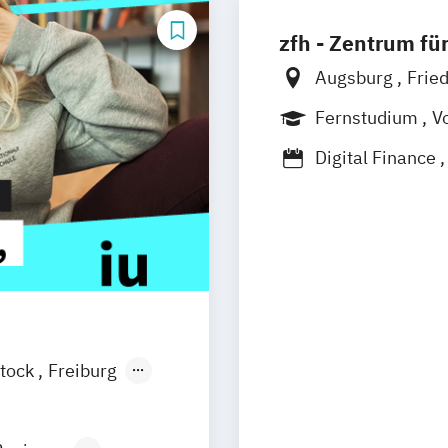
zfh - Zentrum f
Augsburg
Frie
Remagen
Zwei
Fernstudium
Vo
Berufsbegleite
Digital Finance
International 
Logistics – Int
(MBA)
MBA Eng. Wirts
MBA Innovatio
MBA Intelligen
MBA Internation
tock
Freiburg
MBA Leading Bu
esden
Aachen
MBA Management
uhe
Kassel
MBA Marketing