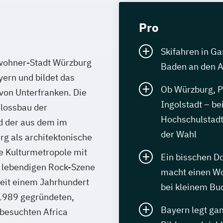
Pro
Skifahren in G
wohner-Stadt Würzburg
Baden an den
ern und bildet das
Ob Würzburg, P
von Unterfranken. Die
Ingolstadt – be
hlossbau der
Hochschulstadt
d der aus dem im
der Wahl
g als architektonische
e Kulturmetropole mit
Ein bisschen Do
r lebendigen Rock-Szene
macht einen Wo
eit einem Jahrhundert
bei kleinem Bu
 1989 gegründeten,
Bayern legt ga
besuchten Africa