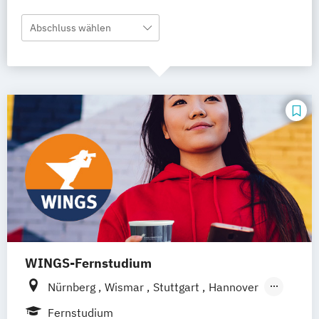
Abschluss wählen
WINGS-Fernstudium
Nürnberg
Wismar
Stuttgart
Hannover
Leipzig
Frankfurt am Main
Berlin
Fernstudium