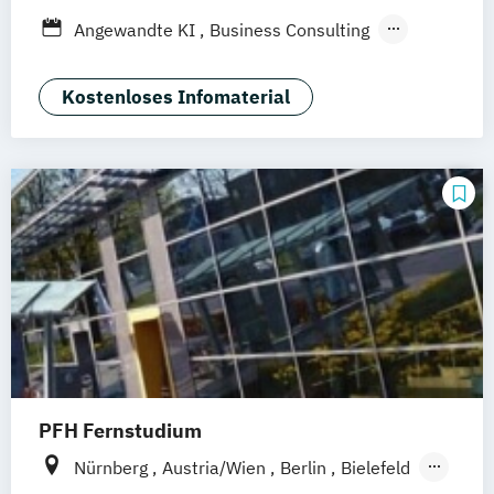
Hamburg
Düsseldorf
München
Angewandte KI
Business Consulting
Dortmund
Bonn
General Management
Gesundheitsmanagement
Kostenloses Infomaterial
Human Resource Management
International Logistics & Trade
PFH Fernstudium
Nürnberg
Austria/Wien
Berlin
Bielefeld