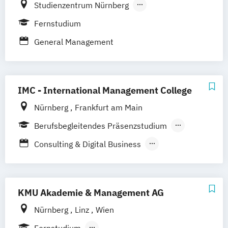
Studienzentrum Nürnberg
Studienzentrum Düsseldorf
Fernstudium
Studienzentrum Hamburg
General Management
Studienzentrum München
Studienzentrum Stuttgart
Studienzentrum Berlin
IMC - International Management College
Studienzentrum Kassel
Studienzentrum Essen
Nürnberg
Frankfurt am Main
Studienzentrum Heilbronn
Berufsbegleitendes Präsenzstudium
Studienzentrum Künzelsau
Fernstudium
Consulting & Digital Business
Studienzentrum Würzburg
General Management
Studienzentrum Graz
International Management
Studienzentrum Linz
Studienzentrum Wien
KMU Akademie & Management AG
Studienzentrum Feldkirch
Nürnberg
Linz
Wien
Studienzentrum Hamburg Logistik-Bachelor
Fernstudium