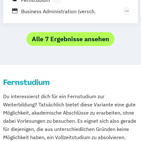
Berufsbegleitendes Präsenzstudium
Business Administration (versch.
Studienzentrum Judenburg
Schwerpunkte)
Digital Business & Innovation
Doctor of Business Administration
Alle 7 Ergebnisse ansehen
Fernstudium
Du interessierst dich für ein Fernstudium zur
Weiterbildung? Tatsächlich bietet diese Variante eine gute
Möglichkeit, akademische Abschlüsse zu erarbeiten, ohne
dabei Vorlesungen zu besuchen. Es eignet sich also gerade
für diejenigen, die aus unterschiedlichen Gründen keine
Möglichkeit haben, ein Vollzeitstudium zu absolvieren.