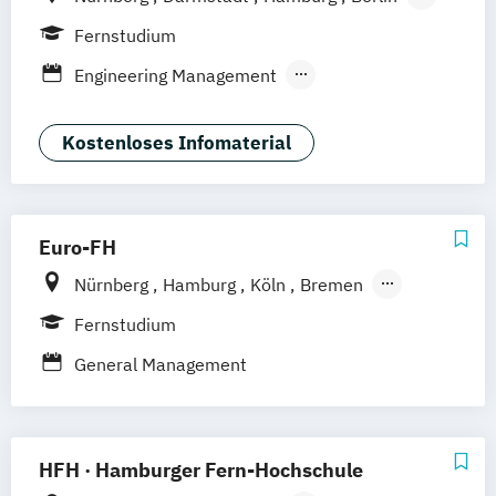
Hannover
Bonn
München
Stuttgart
Fernstudium
Göttingen
Leipzig
Freiburg
Wien
Engineering Management
Zürich
Rostock
Dortmund
Nachhaltigkeitsmanagement
Kostenloses Infomaterial
Euro-FH
Nürnberg
Hamburg
Köln
Bremen
Berlin
Göttingen
Frankfurt am Main
Fernstudium
Leipzig
München
Stuttgart
General Management
HFH · Hamburger Fern-Hochschule