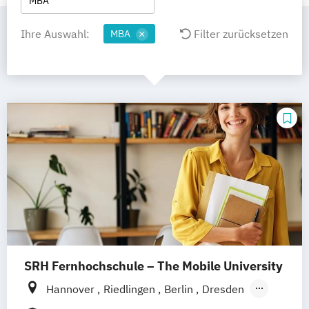
MBA
Ihre Auswahl:
Filter zurücksetzen
MBA
SRH Fernhochschule – The Mobile University
Hannover
Riedlingen
Berlin
Dresden
Düsseldorf
Hamburg
Köln
München