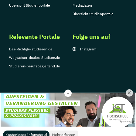
Übersicht Studienportale
Mediadaten
Übersicht Studienportale
Relevante Portale
Folge uns auf
Das-Richtige-studieren.de
Instagram
Wegweiser-duales-Studium.de
Studieren-berufsbegleitend.de
© Copyright 2026, TarGroup Media GmbH
Impressum
Datenschutzerklärung
Nutzungsbedingungen
Barrierefreihe
Sponsored
Kostenloses Infomaterial
Mehr erfahren