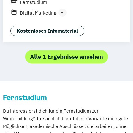
Fernstudium
Stuttgart
Ellwangen
Zell
Leipzig
Digital Marketing
Mannheim
Wertheim
Wien
Executive MBA für Ärztinnen und Ärzte
Frankfurt am Main
Hamm
Zürich
Fürth
Global Business Administration
Kostenloses Infomaterial
Master of Business Administration
Sustainability Management
Alle 1 Ergebnisse ansehen
Fernstudium
Du interessierst dich für ein Fernstudium zur
Weiterbildung? Tatsächlich bietet diese Variante eine gute
Möglichkeit, akademische Abschlüsse zu erarbeiten, ohne