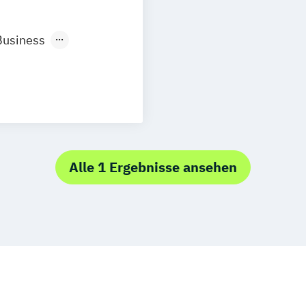
n
Aachen
uhe
Kassel
Business
Neu-Ulm
management
urg
Freising
rg
Münster
)
schlandweit
)
/EN)
Alle 1 Ergebnisse ansehen
/EN)