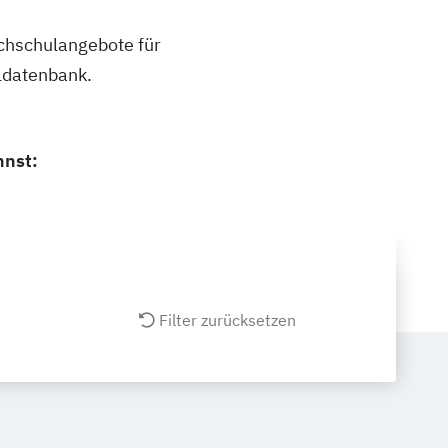
ochschulangebote für
ldatenbank.
nnst:
Filter zurücksetzen