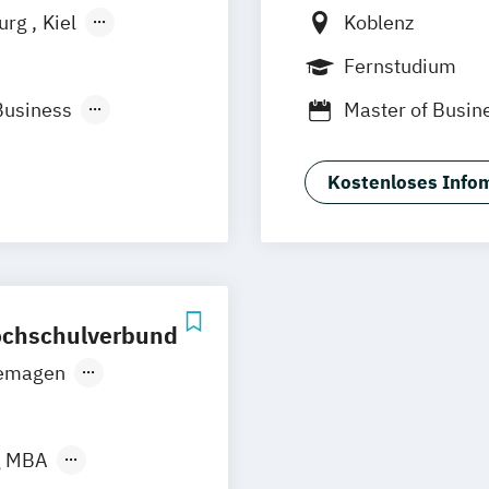
burg
Kiel
Koblenz
n
Aachen
Fernstudium
uhe
Kassel
Business
Master of Busin
Neu-Ulm
management
urg
Freising
rg
Münster
Kostenloses Infom
)
schlandweit
)
/EN)
Hochschulverbund
emagen
/EN)
g MBA