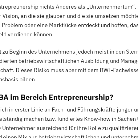
trepreunership nichts Anderes als „Unternehmertum“. 
r Vision, an die sie glauben und die sie umsetzen möcht
 Problem oder eine Marktlücke entdeckt und hoffen, das
eld verdienen können.
eht zu Beginn des Unternehmens jedoch meist in den St
dierten betriebswirtschaftlichen Ausbildung und Manag
tschaft. Dieses Risiko muss aber mit dem BWL-Fachwis
sbasis bilden.
MBA im Bereich Entrepreneurship?
ich in erster Linie an Fach- und Führungskräfte junger
elbstständig machen bzw. fundiertes Know-how in Sache
 Unternehmer ausreichend für ihre Rolle zu qualifizier
einen Mix aus betriebswirtschaftlichen und unternehm