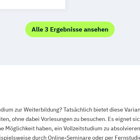
MBA
& Consulting
Alle 3 Ergebnisse ansehen
nt
slehre
ft
ehmensführung
tudium zur Weiterbildung? Tatsächlich bietet diese Varia
en, ohne dabei Vorlesungen zu besuchen. Es eignet sich
 Möglichkeit haben, ein Vollzeitstudium zu absolvieren.
eispielsweise durch Online-Seminare oder per Fernstudie