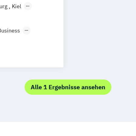
burg
Kiel
n
Aachen
uhe
Kassel
Business
Neu-Ulm
management
urg
Freising
rg
Münster
)
schlandweit
)
/EN)
Alle 1 Ergebnisse ansehen
/EN)